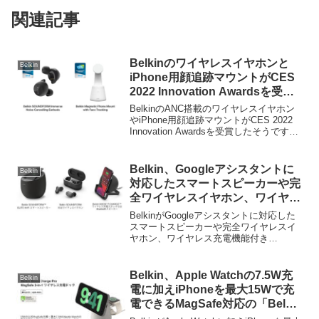
関連記事
Belkinのワイヤレスイヤホンと
Belkin
iPhone用顔追跡マウントがCES
2022 Innovation Awardsを受
賞。
BelkinのANC搭載のワイヤレスイヤホン
やiPhone用顔追跡マウントがCES 2022
Innovation Awardsを受賞したそうです。
詳細は以下から。
Belkin、Googleアシスタントに
Belkin
対応したスマートスピーカーや完
全ワイヤレスイヤホン、ワイヤレ
ス充電機能付きBluetoothスピー
BelkinがGoogleアシスタントに対応した
カーフォンを販売開始。
スマートスピーカーや完全ワイヤレスイ
ヤホン、ワイヤレス充電機能付き
Bluetoothスピーカーフォンの販売を開始
しています。詳細は以下から。
Belkin、Apple Watchの7.5W充
Belkin
電に加えiPhoneを最大15Wで充
電できるMagSafe対応の「Belkin
BoostCharge Pro MagSafe 2-in-