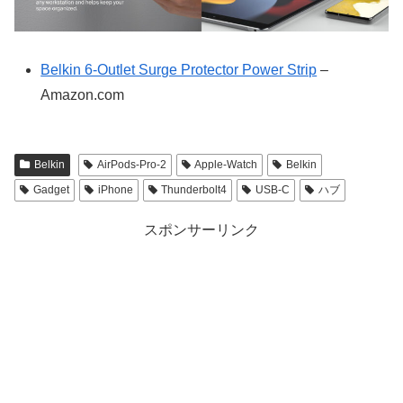
Belkin 6-Outlet Surge Protector Power Strip
–
Amazon.com
Belkin
AirPods-Pro-2
Apple-Watch
Belkin
Gadget
iPhone
Thunderbolt4
USB-C
ハブ
スポンサーリンク