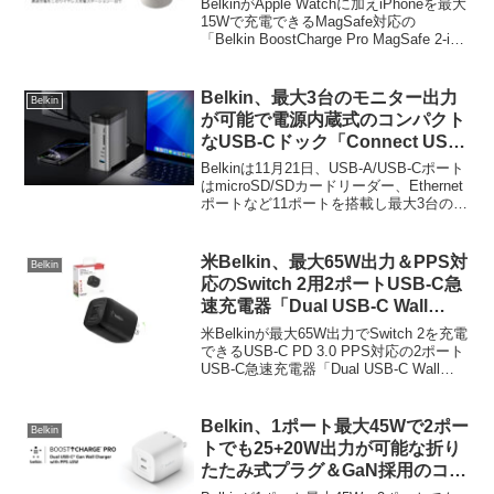
BelkinがApple Watchに加えiPhoneを最大
1 ワイヤレス充電ドック」を発
15Wで充電できるMagSafe対応の
「Belkin BoostCharge Pro MagSafe 2-in-
売。
1 ワイヤレス充電ドック」を発売してい
ます。詳細は以下から。
Belkin、最大3台のモニター出力
Belkin
が可能で電源内蔵式のコンパクト
なUSB-Cドック「Connect USB-
C 11-in-1 Pro GaNドック
Belkinは11月21日、USB-A/USB-Cポート
(150W)」を発売。
はmicroSD/SDカードリーダー、Ethernet
ポートなど11ポートを搭載し最大3台のデ
ィスプレイ出力が可能なUSB-Cドッキン
グステーション「Belkin Connect USB-C
11-in-1 Pro GaNドック (150W)
米Belkin、最大65W出力＆PPS対
Belkin
(INC020ttSGY)」を新たに発売していま
応のSwitch 2用2ポートUSB-C急
す。
速充電器「Dual USB-C Wall
Charger 65W for Nintendo
米Belkinが最大65W出力でSwitch 2を充電
Switch 2」を発売。
できるUSB-C PD 3.0 PPS対応の2ポート
USB-C急速充電器「Dual USB-C Wall
Charger 65W for Nintendo Switch 2」を発
売してい...
Belkin、1ポート最大45Wで2ポー
Belkin
トでも25+20W出力が可能な折り
たたみ式プラグ＆GaN採用のコン
パクトな2ポートUSB-C急速充電