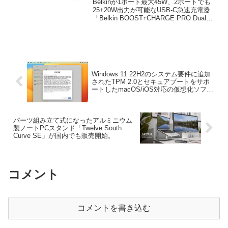
Belkinが1ポート最大45W、2ポートでも
器を発売。
25+20W出力が可能なUSB-C急速充電器
「Belkin BOOST↑CHARGE PRO Dual
USB-C® GaN Wall Charger with PPS
45W」を発売しています...
Windows 11 22H2のシステム要件に追加
されたTPM 2.0とセキュアブートをサポ
ートしたmacOS/iOS対応の仮想化ソフト
ウェア「UTM v4.3.4」がリリース。
パーツ組み立て式になったアルミニウム
製ノートPCスタンド「Twelve South
Curve SE」が国内でも販売開始。
コメント
コメントを書き込む