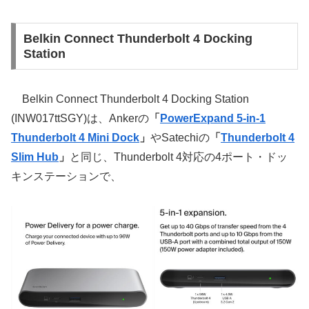
Belkin Connect Thunderbolt 4 Docking
Station
Belkin Connect Thunderbolt 4 Docking Station
(INW017ttSGY)は、Ankerの
「
PowerExpand 5-in-1
Thunderbolt 4 Mini Dock
」
やSatechiの
「
Thunderbolt 4
Slim Hub
」
と同じ、Thunderbolt 4対応の4ポート・ドッ
キンステーションで、