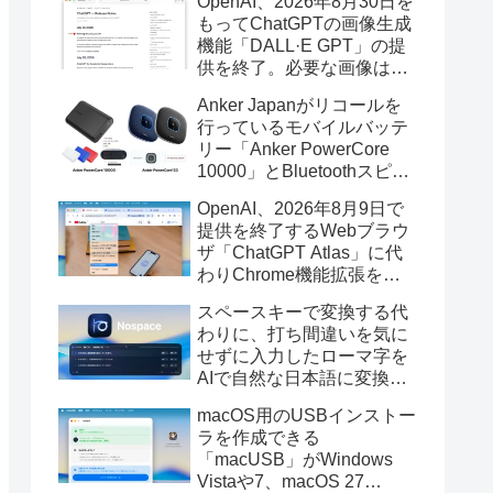
OpenAI、2026年8月30日を
もってChatGPTの画像生成
機能「DALL·E GPT」の提
供を終了。必要な画像は期
限までにダウンロードを。
Anker Japanがリコールを
行っているモバイルバッテ
リー「Anker PowerCore
10000」とBluetoothスピー
カー「PowerConf S3」で周
OpenAI、2026年8月9日で
辺を焼損する火災が6月に3
提供を終了するWebブラウ
件発生していたそうなので
ザ「ChatGPT Atlas」に代
注意を。
わりChrome機能拡張をア
ップデートし、YouTube動
スペースキーで変換する代
画の質問やAsk ChatGPT機
わりに、打ち間違いを気に
能を追加。
せずに入力したローマ字を
AIで自然な日本語に変換し
てくれるMac用の日本語入
macOS用のUSBインストー
力アプリ「Nospace」がリ
ラを作成できる
リース。
「macUSB」がWindows
Vistaや7、macOS 27