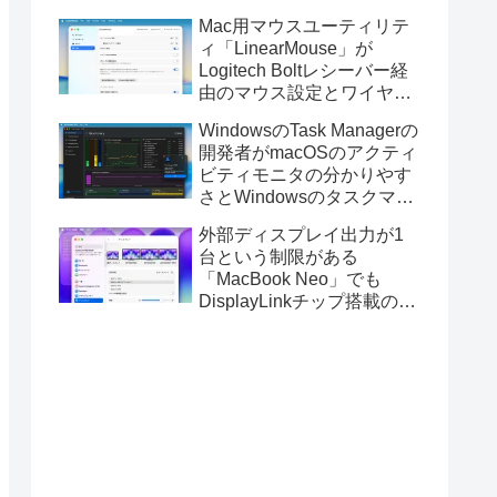
Golden GateのUSBインス
Mac用マウスユーティリテ
トーラの作成に対応。
ィ「LinearMouse」が
Logitech Boltレシーバー経
由のマウス設定とワイヤレ
ス版のELECOM HUGEトラ
WindowsのTask Managerの
ックボールに対応。
開発者がmacOSのアクティ
ビティモニタの分かりやす
さとWindowsのタスクマネ
ージャの詳細さを合わせた
外部ディスプレイ出力が1
Mac用システムモニタアプ
台という制限がある
リ「Task Manager TMOG」
「MacBook Neo」でも
のBeta版を公開。
DisplayLinkチップ搭載の
USBグラフィックスアダプ
タを利用することでデュア
ルディスプレイ以上の出力
が可能に。