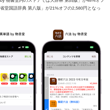
、辞書 by 物書堂内のストアでは大辞林 第四版」が48%オフ
省堂国語辞典 第八版」が21%オフの2,580円となっ