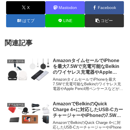
X
Mastodon
Facebook
はてブ
LINE
コピー
関連記事
AmazonタイムセールでiPhone
タイムセール
を最大7.5Wで充電可能なBelkin
のワイヤレス充電器やApple
Pencil用ペンケースなどが特別価
AmazonタイムセールでiPhoneを最大
格で販売中。
7.5Wで充電可能なBelkinのワイヤレス充
電器やApple Pencil用ペンケースなどが特
別価格で販売中です。詳細は以下から。
AmazonでBelkinのQuick
タイムセール
Charge 4+に対応したUSB-Cカー
チャージャーやiPhoneの7.5Wに
対応したワイヤレス充電器のタイ
AmazonでBelkinのQuick Charge 4+に対
ムセール、Satechiのお盆セール
応したUSB-CカーチャージャーやiPhone