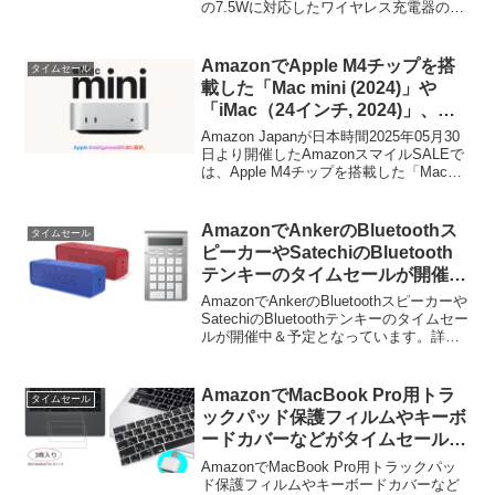
の7.5Wに対応したワイヤレス充電器のタ
などが開催中。
イムセール、Satechiのお盆セールなどが
開催中です。詳細は以下から。
AmazonでApple M4チップを搭
タイムセール
載した「Mac mini (2024)」や
「iMac（24インチ, 2024)」、
「MacBook Air/Pro」などが再び
Amazon Japanが日本時間2025年05月30
5%OFFセール中。
日より開催したAmazonスマイルSALEで
は、Apple M4チップを搭載した「Mac
mini (2024)」と「iMac (24インチ, M4,
2024)」、「MacBook Air (M4, 2025)」の
初セールとなっていましたが、このM4チ
AmazonでAnkerのBluetoothス
タイムセール
ップを搭載したMacの5%OFFセールが再
ピーカーやSatechiのBluetooth
開されています。
テンキーのタイムセールが開催
中。
AmazonでAnkerのBluetoothスピーカーや
SatechiのBluetoothテンキーのタイムセー
ルが開催中＆予定となっています。詳細
は以下から。
AmazonでMacBook Pro用トラ
タイムセール
ックパッド保護フィルムやキーボ
ードカバーなどがタイムセール
中。
AmazonでMacBook Pro用トラックパッ
ド保護フィルムやキーボードカバーなど