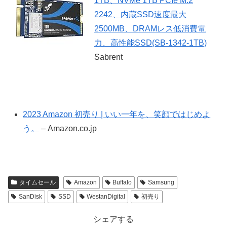
1TB、NVMe 1TB PCIe M.2
2242、内蔵SSD速度最大
2500MB、DRAMレス低消費電
力、高性能SSD(SB-1342-1TB)
Sabrent
2023 Amazon 初売り | いい一年を、笑顔ではじめよ
う。
– Amazon.co.jp
タイムセール
Amazon
Buffalo
Samsung
SanDisk
SSD
WestanDigital
初売り
シェアする