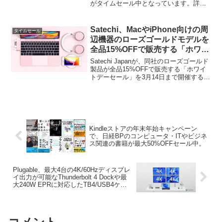
がタイムセール中となっています。詳細
は以下から。
Satechi、MacやiPhone向けの周
タイムセール
辺機器のローズゴールドモデルを
全品15%OFFで販売する「ホワイ
トデーセール」を3月14日まで開
Satechi Japanが、同社のローズゴールド
催。
製品が全品15%OFFで販売する「ホワイ
トデーセール」を3月14日まで開催すると
発表しています。詳細は以下から。
Kindleストアの年末年始キャンペーン
で、日経BPのコンピュータ・ITやビジネ
ス関連の書籍が最大50%OFFセール中。
Plugable、最大4台の4K/60Hzディスプレ
イ出力が可能なThunderbolt 4 Dockや最
大240W EPRに対応したTB4/USB4ケー
ブルなどを発表。