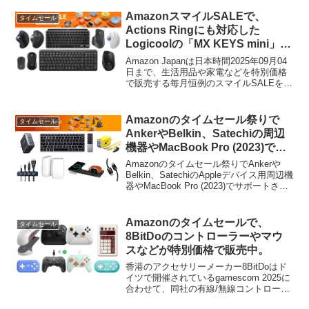
AmazonスマイルSALEで、
タイムセール
Actions Ringにも対応した
Logicoolの「MX KEYS mini」キ
ーボードや「MX Master 3s」マ
Amazon Japanは日本時間2025年09月04
ウス、テンキー付きの安価な
日まで、生活用品や家電などを特別価格
で販売する毎月恒例のスマイルSALEを開
「MK250」キーボードなどが特
催していますが、このセールに合わせ
別価格で販売中。
て、Logicool(スイスLogitech)が販売する
キーボードやマウスなどがタイムセール
Amazonのタイムセール祭りで
タイムセール
となっています。
AnkerやBelkin、Satechiの周辺
機器やMacBook Pro (2023)でサ
ポートされたWi-Fi 6E 対応ルータ
Amazonのタイムセール祭りでAnkerや
ーやHDMI 2.1ケーブルなどがセー
Belkin、SatechiのAppleデバイス用周辺機
器やMacBook Pro (2023)でサポートされ
ル中。
たWi-Fi 6E 対応ルーターやHDMI 2.1ケー
ブルなどがセールとなっています。...
Amazonのタイムセールで、
タイムセール
8BitDoのコントローラーやマウ
スなどが特別価格で販売中。
香港のアクセサリーメーカー8BitDoはド
イツで開催されているgamescom 2025に
合わせて、同社の有線/無線コントローラ
ーを15~25%OFFで販売するセールを