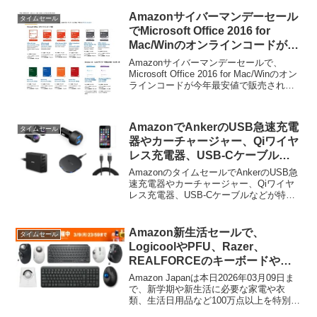
Amazon.comなどで開催していました
が、日本のAmazon.co.jpでも8BitDoのコ
Amazonサイバーマンデーセール
タイムセール
ントローラーセールが開催されていま
でMicrosoft Office 2016 for
す。
Mac/Winのオンラインコードが今
年最安値で販売中。
Amazonサイバーマンデーセールで、
Microsoft Office 2016 for Mac/Winのオン
ラインコードが今年最安値で販売されて
います。詳細は以下から。
AmazonでAnkerのUSB急速充電
タイムセール
器やカーチャージャー、Qiワイヤ
レス充電器、USB-Cケーブルな
どがタイムセール中。
AmazonのタイムセールでAnkerのUSB急
速充電器やカーチャージャー、Qiワイヤ
レス充電器、USB-Cケーブルなどが特別
価格で販売中となっています。詳細は以
下から。
Amazon新生活セールで、
タイムセール
LogicoolやPFU、Razer、
REALFORCEのキーボードやエ
レコム、Kensingtonのトラック
Amazon Japanは本日2026年03月09日ま
ボールがタイムセール中。
で、新学期や新生活に必要な家電や衣
類、生活日用品など100万点以上を特別価
格で提供する「Amazon新生活セール」を