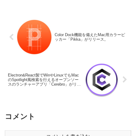
開催しますが、このセールに合わせて
Logicoolやエレコム、PFU、Razer、
REALFORCEも新生活セールを開催して
います。
Color Dock機能を備えたMac用カラーピ
ッカー「Pikka」がリリース。
Electron&React製でWinやLinuxでもMac
のSpotlight風検索を行えるオープンソー
スのランチャーアプリ「Cerebro」がリリ
ース。
コメント