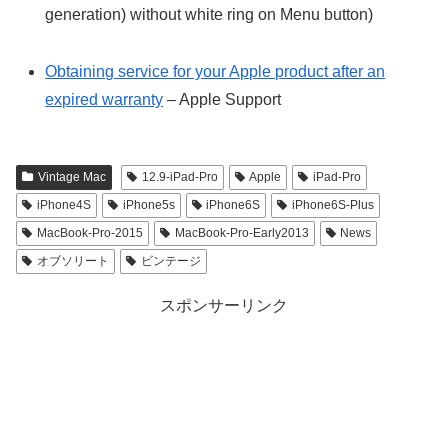
generation) without white ring on Menu button)
Obtaining service for your Apple product after an
expired warranty
– Apple Support
Vintage Mac
12.9-iPad-Pro
Apple
iPad-Pro
iPhone4S
iPhone5s
iPhone6S
iPhone6S-Plus
MacBook-Pro-2015
MacBook-Pro-Early2013
News
オブソリート
ビンテージ
スポンサーリンク