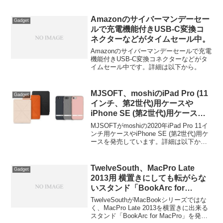
賞したトラックボール「Expert Mouse™
TB800 EQ Multi-Connection Trackball
(SKU: K72457WW)」を2025年Q4に発売
Amazonのサイバーマンデーセー
Gadget
すると発表しています。
ルで充電機能付きUSB-C変換コ
ネクターなどがタイムセール中。
Amazonのサイバーマンデーセールで充電
機能付きUSB-C変換コネクターなどがタ
イムセール中です。詳細は以下から。
MJSOFT、moshiのiPad Pro (11
Gadget
インチ、第2世代)用ケースや
iPhone SE (第2世代)用ケースを
発売。
MJSOFTがmoshiの2020年iPad Pro 11イ
ンチ用ケースやiPhone SE (第2世代)用ケ
ースを発売しています。詳細は以下か
ら。
TwelveSouth、MacPro Late
Gadget
2013用 横置きにしても転がらな
いスタンド「BookArc for
MacPro」を発売。
TwelveSouthがMacBookシリーズではな
く、MacPro Late 2013を横置きに出来る
スタンド「BookArc for MacPro」を発売