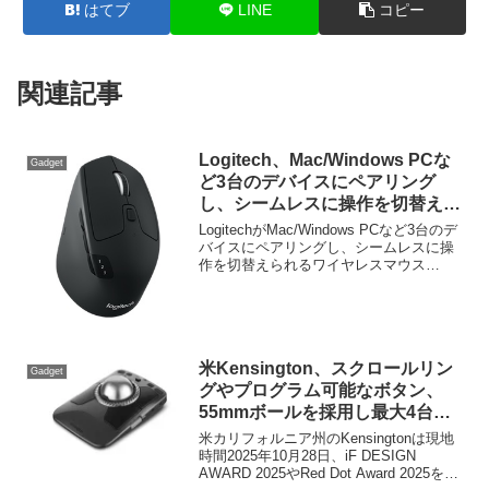
はてブ
LINE
コピー
関連記事
Logitech、Mac/Windows PCな
Gadget
ど3台のデバイスにペアリング
し、シームレスに操作を切替えら
れるワイヤレスマウス「M720
LogitechがMac/Windows PCなど3台のデ
Triathlon」を発表。
バイスにペアリングし、シームレスに操
作を切替えられるワイヤレスマウス
「M720 Triathlon」を発表しています。詳
細は以下から。
米Kensington、スクロールリン
Gadget
グやプログラム可能なボタン、
55mmボールを採用し最大4台の
デバイスと接続できる「Expert
米カリフォルニア州のKensingtonは現地
Mouse™ TB800 EQ トラックボ
時間2025年10月28日、iF DESIGN
AWARD 2025やRed Dot Award 2025を受
ール」を発表。