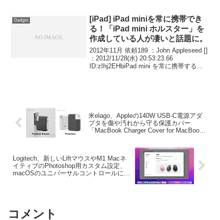
しています。詳細は以下から。
[iPad] iPad miniを常に携帯でき
Gadget
る！「iPad mini ホルスター」を
作成している人が凄いと話題に。
2012年11月 依頼189 ：John Appleseed []
：2012/11/28(水) 20:53:23.66
ID:zIhj2EHbiPad mini を常に携帯する為
のショルダーホルスター製作中 最初に馴
染みの革工房に依頼した...
米elago、Appleの140W USB-C電源アダ
プタを傷や汚れから守る保護カバー
「MacBook Charger Cover for MacBook
140W USB-C Power Adapter」を発売。
Logitech、新しいLiftマウスやM1 Macネ
イティブのPhotoshop用カスタム設定、
macOSのユニバーサルコントロールに対
応した「Logi Options+ v0.92」をリリー
ス。
コメント