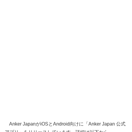
Anker JapanがiOSとAndroid向けに「Anker Japan 公式