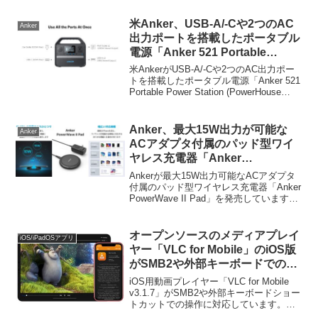
3種類の主要プラグを搭載したトラベル電
源アダプタ 「Anker Nano トラベルアダ
米Anker、USB-A/-Cや2つのAC
Anker
プタ (5-in-1, 20W) (SKU:A9215)」を新た
出力ポートを搭載したポータブル
に発売しています。
電源「Anker 521 Portable
Power Station (PowerHouse
米AnkerがUSB-A/-Cや2つのAC出力ポー
256Wh)」を発売。
トを搭載したポータブル電源「Anker 521
Portable Power Station (PowerHouse
256Wh)」を発売しています。詳細は以下
から。
Anker、最大15W出力が可能な
Anker
ACアダプタ付属のパッド型ワイ
ヤレス充電器「Anker
PowerWave II Pad」を発売。
Ankerが最大15W出力可能なACアダプタ
付属のパッド型ワイヤレス充電器「Anker
PowerWave II Pad」を発売しています。
詳細は以下から。
オープンソースのメディアプレイ
iOS/iPadOSアプリ
ヤー「VLC for Mobile」のiOS版
がSMB2や外部キーボードでの操
作に対応。
iOS用動画プレイヤー「VLC for Mobile
v3.1.7」がSMB2や外部キーボードショー
トカットでの操作に対応しています。詳
細は以下から。