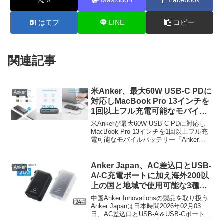
はてブ
LINE
コピー
関連記事
米Anker、最大60W USB-C PDに
Anker
対応しMacBook Pro 13インチを
1回以上フル充電可能なモバイル
バッテリー「Anker PowerCore
米Ankerが最大60W USB-C PDに対応し
III Elite 25600 PD 60W with 65W
MacBook Pro 13インチを1回以上フル充
電可能なモバイルバッテリー「Anker
PD Charger」を発売。
PowerCore III Elite 25600 PD 60W with
65W PD Charg...
Anker Japan、AC差込口とUSB-
Anker
A/-C充電ポートに加え海外200以
上の国と地域で使用可能な3種類
の主要プラグを搭載した「Anker
中国Anker Innovationsの製品を取り扱う
Nano トラベルアダプタ (5-in-1,
Anker Japanは日本時間2026年02月03
日、AC差込口とUSB-A＆USB-Cポートに
20W)」を発売。
加え海外200以上の国と地域で使用可能な