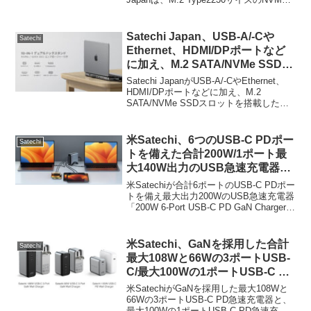
SSDを1基搭載できるUSB-C接続のSSD
エンクロージャー「Satechi Mini M.2
NVMe SSD エンクロージャ (ST-
Satechi Japan、USB-A/-Cや
Satechi
E2230M)」の日本での販売を開始してい
Ethernet、HDMI/DPポートなど
ます。
に加え、M.2 SATA/NVMe SSDエ
ンクロージャーを搭載した
Satechi JapanがUSB-A/-CやEthernet、
「Satechi デュアルUSB-C ドッ
HDMI/DPポートなどに加え、M.2
SATA/NVMe SSDスロットを搭載した
キングステーション」を発売。
「Satechi デュアルUSB-C ドッキングス
テーション」を発売しています。詳細は
以下か...
米Satechi、6つのUSB-C PDポー
Satechi
トを備えた合計200W/1ポート最
大140W出力のUSB急速充電器
「Satechi 200W 6-Port USB-C
米Satechiが合計6ポートのUSB-C PDポー
PD GaN Charger」を発表。
トを備え最大出力200WのUSB急速充電器
「200W 6-Port USB-C PD GaN Charger」
を発表しています。詳細は以下から。
米Satechi、GaNを採用した合計
Satechi
最大108Wと66Wの3ポートUSB-
C/最大100Wの1ポートUSB-C PD
急速充電器の3製品を発売。
米SatechiがGaNを採用した最大108Wと
66Wの3ポートUSB-C PD急速充電器と、
最大100Wの1ポートUSB-C PD急速充電