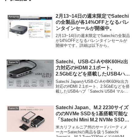
2月13~14日の週末限定でSatechi
Amazon
の全製品が各14%OFFとなるバレ
ンタインセールが開催中。
2月13~14日の週末限定でSatechiの全製品
が14%OFFとなるバレンタインセールが
開催中です。詳細は以下から。
Satechi、USB-C/-Aや8K60Hz出
Satechi
力対応のHDMI 2.1ポート、
2.5GbEなどを搭載したUSB4ハブ
「Satechi USB4 マルチハブ 6-in-
Satechi JapanがUSB-C/-Aや8K60Hz出力
1」を日本でも発売開始。
対応のHDMI 2.1ポート、2.5GbEなどを搭
載したUSB4ハブ「Satechi USB4 マルチ
ハブ 6-in-1」の販売を開始したと発表し
ています。詳細は以下から。
Satechi Japan、M.2 2230サイズ
Satechi
ののNVMe SSDを1基搭載可能な
「Satechi Mini M.2 NVMe SSD
エンクロージャ」を発売。
米カリフォルニア州のサードパーティメ
ーカーSatechiの商品を扱うSatechi
Japanは、M.2 Type2230サイズのNVMe