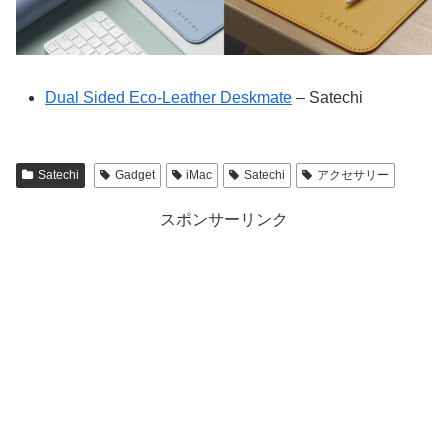
Dual Sided Eco-Leather Deskmate
– Satechi
Satechi
Gadget
iMac
Satechi
アクセサリー
スポンサーリンク