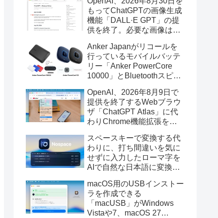
OpenAI、2026年8月30日を
もってChatGPTの画像生成
機能「DALL·E GPT」の提
供を終了。必要な画像は期
限までにダウンロードを。
Anker Japanがリコールを
行っているモバイルバッテ
リー「Anker PowerCore
10000」とBluetoothスピー
カー「PowerConf S3」で周
OpenAI、2026年8月9日で
辺を焼損する火災が6月に3
提供を終了するWebブラウ
件発生していたそうなので
ザ「ChatGPT Atlas」に代
注意を。
わりChrome機能拡張をア
ップデートし、YouTube動
スペースキーで変換する代
画の質問やAsk ChatGPT機
わりに、打ち間違いを気に
能を追加。
せずに入力したローマ字を
AIで自然な日本語に変換し
てくれるMac用の日本語入
macOS用のUSBインストー
力アプリ「Nospace」がリ
ラを作成できる
リース。
「macUSB」がWindows
Vistaや7、macOS 27