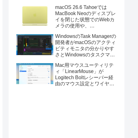
Golden GateのUSBインス
macOS 26.6 Tahoeでは
トーラの作成に対応。
MacBook Neoのディスプレ
イを閉じた状態でのWebカ
メラの使用や、
Finder/Apple Configuratorを
WindowsのTask Managerの
利用しMacBook Neoを復元
開発者がmacOSのアクティ
する際の安定性が向上。
ビティモニタの分かりやす
さとWindowsのタスクマネ
ージャの詳細さを合わせた
Mac用マウスユーティリテ
Mac用システムモニタアプ
ィ「LinearMouse」が
リ「Task Manager TMOG」
Logitech Boltレシーバー経
のBeta版を公開。
由のマウス設定とワイヤレ
ス版のELECOM HUGEトラ
ックボールに対応。