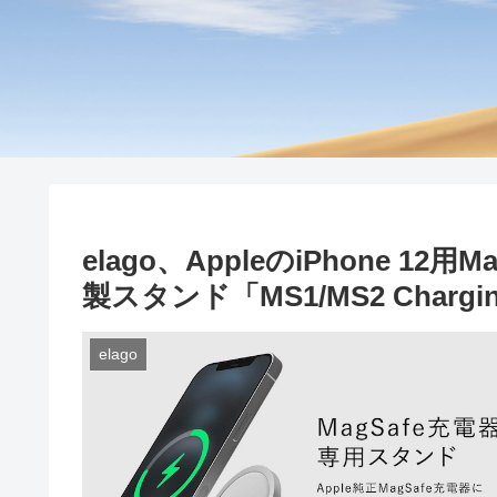
elago、AppleのiPhone 
製スタンド「MS1/MS2 Charg
elago