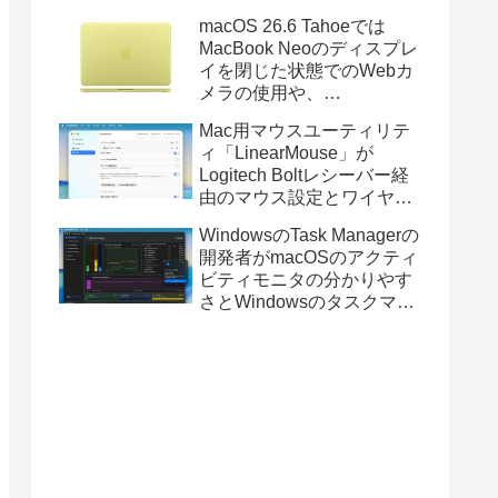
Golden GateのUSBインス
macOS 26.6 Tahoeでは
トーラの作成に対応。
MacBook Neoのディスプレ
イを閉じた状態でのWebカ
メラの使用や、
Finder/Apple Configuratorを
Mac用マウスユーティリテ
利用しMacBook Neoを復元
ィ「LinearMouse」が
する際の安定性が向上。
Logitech Boltレシーバー経
由のマウス設定とワイヤレ
ス版のELECOM HUGEトラ
WindowsのTask Managerの
ックボールに対応。
開発者がmacOSのアクティ
ビティモニタの分かりやす
さとWindowsのタスクマネ
ージャの詳細さを合わせた
Mac用システムモニタアプ
リ「Task Manager TMOG」
のBeta版を公開。