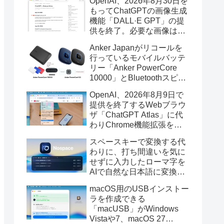
OpenAI、2026年8月30日を
もってChatGPTの画像生成
機能「DALL·E GPT」の提
供を終了。必要な画像は期
限までにダウンロードを。
Anker Japanがリコールを
行っているモバイルバッテ
リー「Anker PowerCore
10000」とBluetoothスピー
カー「PowerConf S3」で周
OpenAI、2026年8月9日で
辺を焼損する火災が6月に3
提供を終了するWebブラウ
件発生していたそうなので
ザ「ChatGPT Atlas」に代
注意を。
わりChrome機能拡張をア
ップデートし、YouTube動
スペースキーで変換する代
画の質問やAsk ChatGPT機
わりに、打ち間違いを気に
能を追加。
せずに入力したローマ字を
AIで自然な日本語に変換し
てくれるMac用の日本語入
macOS用のUSBインストー
力アプリ「Nospace」がリ
ラを作成できる
リース。
「macUSB」がWindows
Vistaや7、macOS 27