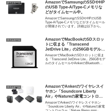
AmazonでSamsungのSSDやHP
タイムセール
のUSB Type-A/Type-Cメモリな
どがタイムセール中。
AmazonでSamsungのSSDやHPのUSB
Type-A/Type-Cメモリなどがタイムセール
が開催されています。詳細は以下から。
AmazonでMacBookのSDスロッ
タイムセール
トに収まる「Transcend
JetDrive Lite」の256GBモデルが
タイムセール中。
AmazonでMacBookのSDスロットに収ま
る「Transcend JetDrive Lite」256GBモデ
ルのタイムセールやAnkerのBluetoothイ
ヤホン, cheeroのモバイルバッテリーなど
が発売セールを行っています。詳...
AmazonでAnkerのワイヤレスイ
タイムセール
ヤホン「Soundcore Liberty
Air」やNatureの家電コントロー
ラー「Nature Remo mini」など
AmazonでAnkerのワイヤレスイヤホン
がタイムセール中。
「Soundcore Liberty Air」やNatureの家電
コントローラー「Nature Remo mini」な