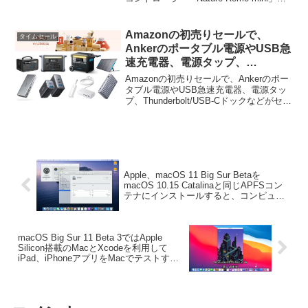
どがタイムセール中です。詳細は以下か
ら。
Amazonの初売りセールで、
タイムセール
Ankerのポータブル電源やUSB急
速充電器、電源タップ、
Thunderbolt/USB-Cドックなど
Amazonの初売りセールで、Ankerのポー
がセール中。
タブル電源やUSB急速充電器、電源タッ
プ、Thunderbolt/USB-Cドックなどがセー
ルとなっています。詳細は以下から。
Apple、macOS 11 Big Sur Betaを
macOS 10.15 Catalinaと同じAPFSコン
テナにインストールすると、コンピュー
タ名が変更されアップデートがインスト
ールできなくなる問題をmacOS 10.15.6
側で修正。
macOS Big Sur 11 Beta 3ではApple
Silicon搭載のMacとXcodeを利用して
iPad、iPhoneアプリをMacでテストする
ことが可能に。