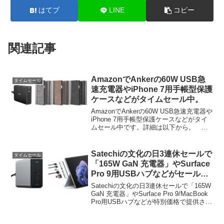
はてブ
LINE
コピー
関連記事
AmazonでAnkerの60W USB急
タイムセール
速充電器やiPhone 7用手帳型保護
ケースなどがタイムセール中。
AmazonでAnkerの60W USB急速充電器や
iPhone 7用手帳型保護ケースなどがタイ
ムセール中です。詳細は以下から。
2016年12月17日15時からのAmazonタイ
ムセールでAnkerのQC 3.0対応60W USB
急速充電...
Satechiの文化の日3連休セールで
タイムセール
「165W GaN 充電器」やSurface
Pro 9用USBハブなどがセール
中。
Satechiの文化の日3連休セールで「165W
GaN 充電器」やSurface Pro 9/MacBook
Pro用USBハブなどが特別価格で提供され
ています。詳細は以下から。