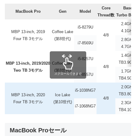
Core
Base
MacBook Pro
Gen
Model
Thread数
Turbo Boo
2.4GHz
i5-8279U
4.1GHz
MBP 13-inch, 2019
Coffee Lake
4/8
Four TB 3モデル
(第8世代)
2.8GHz
i7-8569U
4.7GHz
1.4GHz
i5-8257U
TB3.9GH
MBP 13-inch, 2019/2020
Coffee Lake
4/8
Two TB 3モデル
(第8世代)
1.7GHz
スクロールできます
i7-8557U
TB4.5GH
2.0GHz
i5-1038NG7
TB3.8GH
MBP 13-inch, 2020
Ice Lake
4/8
Four TB 3モデル
(第10世代)
2.3GHz
i7-1068NG7
TB4.1GH
MacBook Proセール