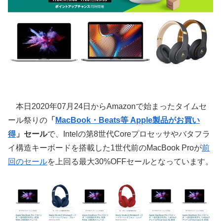
本日2020年07月24日からAmazonで始まったタイムセ
ール祭りの
「
MacBook・Beats等 Apple製品がお買い
得
」セール
で、Intelの第8世代Coreプロセッサやバタフラ
イ構造キーボードを搭載した1世代前のMacBook Proが
前
回のセール
を上回る最大30%OFFセールとなっています。