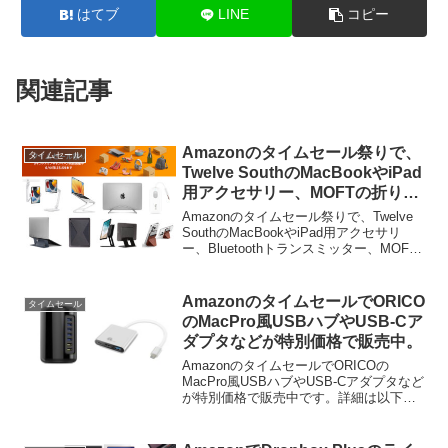
はてブ
LINE
コピー
関連記事
Amazonのタイムセール祭りで、
タイムセール
Twelve SouthのMacBookやiPad
用アクセサリー、MOFTの折りた
たみ式スタンドなどがセール中。
Amazonのタイムセール祭りで、Twelve
SouthのMacBookやiPad用アクセサリ
ー、Bluetoothトランスミッター、MOFT
の折りたたみ式スタンドなどがセールと
なっています。詳細は以下から。
AmazonのタイムセールでORICO
タイムセール
のMacPro風USBハブやUSB-Cア
ダプタなどが特別価格で販売中。
AmazonのタイムセールでORICOの
MacPro風USBハブやUSB-Cアダプタなど
が特別価格で販売中です。詳細は以下か
ら。