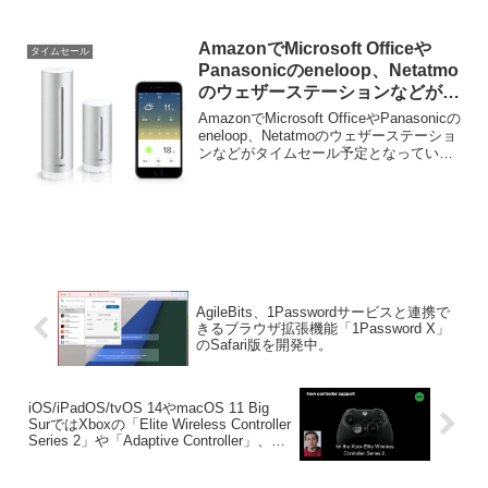
「Appleの初売り」を開催していますが、
この初売りに合わせて、Apple Storeで取
扱が終了したiPhone 14がAmazonの公式
AmazonでMicrosoft Officeや
タイムセール
ストアでセールとなっています。
Panasonicのeneloop、Netatmo
のウェザーステーションなどがタ
イムセール予定。
AmazonでMicrosoft OfficeやPanasonicの
eneloop、Netatmoのウェザーステーショ
ンなどがタイムセール予定となっていま
す。詳細は以下から。 Amazonで
Microsoft OfficeやPanasoni...
AgileBits、1Passwordサービスと連携で
きるブラウザ拡張機能「1Password X」
のSafari版を開発中。
iOS/iPadOS/tvOS 14やmacOS 11 Big
SurではXboxの「Elite Wireless Controller
Series 2」や「Adaptive Controller」、モ
ーションセンサーがサポート。