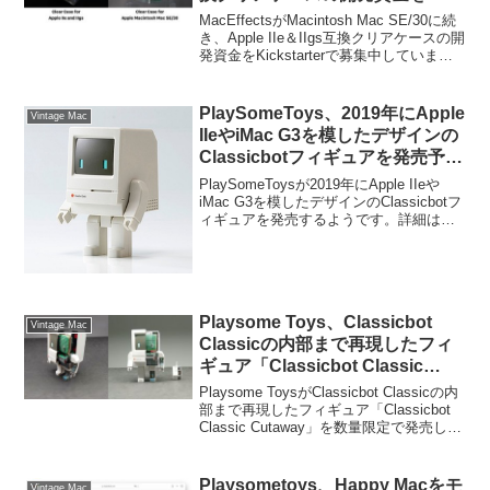
Kickstarterで募集中。
MacEffectsがMacintosh Mac SE/30に続
き、Apple IIe＆IIgs互換クリアケースの開
発資金をKickstarterで募集中していま
す。詳細は以下から。
PlaySomeToys、2019年にApple
Vintage Mac
IIeやiMac G3を模したデザインの
Classicbotフィギュアを発売予
定。
PlaySomeToysが2019年にApple IIeや
iMac G3を模したデザインのClassicbotフ
ィギュアを発売するようです。詳細は以
下から。
Playsome Toys、Classicbot
Vintage Mac
Classicの内部まで再現したフィ
ギュア「Classicbot Classic
Cutaway」を限定発売。
Playsome ToysがClassicbot Classicの内
部まで再現したフィギュア「Classicbot
Classic Cutaway」を数量限定で発売して
います。詳細は以下から。
Playsometoys、Happy Macをモ
Vintage Mac