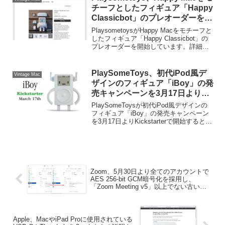
チーフとしたフィギュア「Happy
Classicbot」のプレオーダーを開
始。
PlaysometoysがHappy Macをモチーフと
したフィギュア「Happy Classicbot」の
プレオーダーを開始しています。詳細は
以下から。
PlaySomeToys、初代iPod風デ
Vintage Mac
ザインのフィギュア「iBoy」の発
売キャンペーンを3月17日より
Kickstarterで開始。
PlaySomeToysが初代iPod風デザインの
フィギュア「iBoy」の発売キャンペーン
を3月17日よりKickstarterで開始すると発
表しています。詳細は以下から。
Zoom、5月30日より全てのアカウントで
AES 256-bit GCM暗号化を採用し、
「Zoom Meeting v5」以上でない古いク
ライアントがミーティングに参加できな
い仕様に。
Apple、MacやiPad Proに使用されている