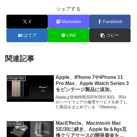
シェアする
X
Mastodon
Facebook
はてブ
LINE
コピー
関連記事
Apple、iPhone 7やiPhone 11
Vintage Mac
Pro Max、Apple Watch Series 3
をビンテージ製品に追加。
Appleは現地時間2025年09月30日、同社
がハードウェアの修理サービスを終了し
た製品をまとめている「Obtaining
service for your Apple product after an
expired warranty」ページを更新し、
iPhone 7やiPhone 11 Pro Max、Apple
MacEffects、Macintosh Mac
Kickstarter
Watch Series 3などをビンテージリスト
SE/30に続き、Apple IIe＆IIgs互
に追加しています。
換クリアケースの開発資金を