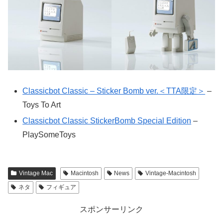
Classicbot Classic – Sticker Bomb ver.＜TTA限定＞
–
Toys To Art
Classicbot Classic StickerBomb Special Edition
–
PlaySomeToys
Vintage Mac
Macintosh
News
Vintage-Macintosh
ネタ
フィギュア
スポンサーリンク