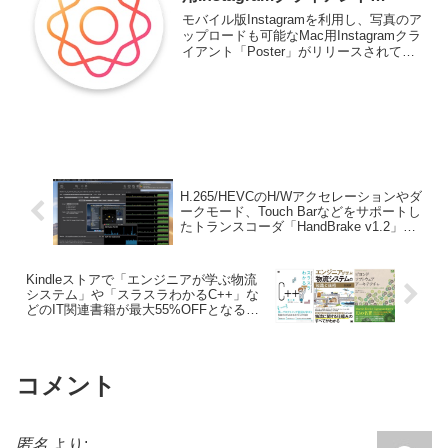
「Poster」がリリース。
モバイル版Instagramを利用し、写真のア
ップロードも可能なMac用Instagramクラ
イアント「Poster」がリリースされてい
ます。詳細は以下から。
H.265/HEVCのH/Wアクセレーションやダ
ークモード、Touch Barなどをサポートし
たトランスコーダ「HandBrake v1.2」が
正式にリリース。
Kindleストアで「エンジニアが学ぶ物流
システム」や「スラスラわかるC++」な
どのIT関連書籍が最大55%OFFとなる翔
泳社25日セールが開催中。
コメント
匿名
より: