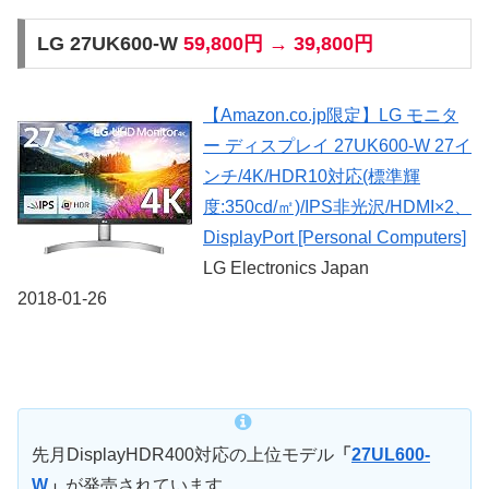
LG 27UK600-W
59,800円 → 39,800円
【Amazon.co.jp限定】LG モニタ
ー ディスプレイ 27UK600-W 27イ
ンチ/4K/HDR10対応(標準輝
度:350cd/㎡)/IPS非光沢/HDMI×2、
DisplayPort [Personal Computers]
LG Electronics Japan
2018-01-26
先月DisplayHDR400対応の上位モデル
「
27UL600-
W
」
が発売されています。