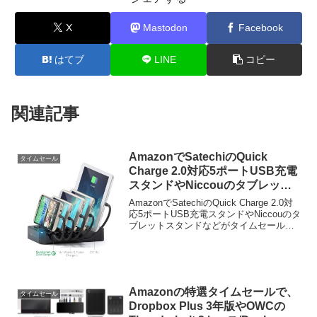
X
Mastodon
Facebook
はてブ
LINE
コピー
関連記事
AmazonでSatechiのQuick
タイムセール
Charge 2.0対応5ポートUSB充電
スタンドやNiccouのタブレット
スタンドなどがタイムセール中。
AmazonでSatechiのQuick Charge 2.0対
応5ポートUSB充電スタンドやNiccouのタ
ブレットスタンドなどがタイムセール中
です。詳細は以下から。 Amazonで
SatechiのQuick Charge 2.0対応5ポ...
Amazonの特選タイムセールで、
タイムセール
Dropbox Plus 3年版やOWCの