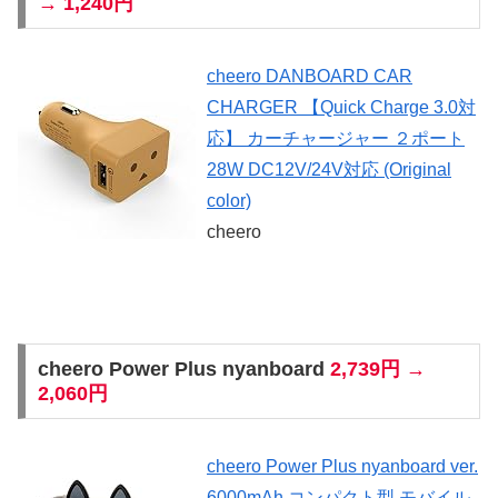
→ 1,240円
cheero DANBOARD CAR
CHARGER 【Quick Charge 3.0対
応】 カーチャージャー ２ポート
28W DC12V/24V対応 (Original
color)
cheero
cheero Power Plus nyanboard
2,739円 →
2,060円
cheero Power Plus nyanboard ver.
6000mAh コンパクト型 モバイル