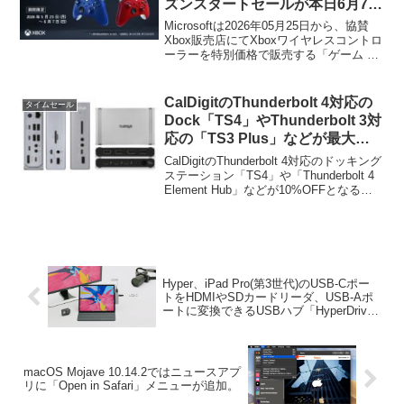
ズンスタートセールが本日6月7日
まで開催中。
Microsoftは2026年05月25日から、協賛
Xbox販売店にてXboxワイヤレスコントロ
ーラーを特別価格で販売する「ゲーム シ
ーズン スタート セール」を開催していま
すが、このセールが本日06月07日までと
なっています。
CalDigitのThunderbolt 4対応の
タイムセール
Dock「TS4」やThunderbolt 3対
応の「TS3 Plus」などが最大
25%OFFとなるクリスマス＆ニュ
CalDigitのThunderbolt 4対応のドッキング
ーイヤーセールが開催中。
ステーション「TS4」や「Thunderbolt 4
Element Hub」などが10%OFFとなるク
リスマス＆ニューイヤーセールが開催さ
れています。詳細は以下から。
Hyper、iPad Pro(第3世代)のUSB-Cポー
トをHDMIやSDカードリーダ、USB-Aポ
ートに変換できるUSBハブ「HyperDrive
for iPad Pro」の発売キャンペーンを12月
11日より開催。
macOS Mojave 10.14.2ではニュースアプ
リに「Open in Safari」メニューが追加。