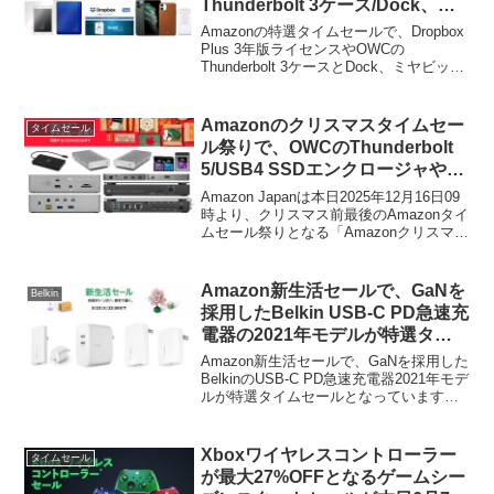
Thunderbolt 3ケース/Dock、
SpigenのiPhone用ケースなどが
Amazonの特選タイムセールで、Dropbox
特別価格で販売中。
Plus 3年版ライセンスやOWCの
Thunderbolt 3ケースとDock、ミヤビック
スの液晶保護フィルム、SpigenのiPhone
用ケースなどが特別価格で販売中です。
詳細は以下から。
Amazonのクリスマスタイムセー
タイムセール
ル祭りで、OWCのThunderbolt
5/USB4 SSDエンクロージャや
10GbEを2基備えたドッキングス
Amazon Japanは本日2025年12月16日09
テーション、SDXC/CFexpress
時より、クリスマス前最後のAmazonタイ
ムセール祭りとなる「Amazonクリスマ
カードなどがタイムセール中。
ス・タイムセール祭り」を開催していま
すが、このタイムセール祭りでOWCの
SSDケースやThunderboltハブ/ドッキング
Amazon新生活セールで、GaNを
Belkin
ステーションなどがタイムセールとなっ
採用したBelkin USB-C PD急速充
ています。
電器の2021年モデルが特選タイ
ムセール中。
Amazon新生活セールで、GaNを採用した
BelkinのUSB-C PD急速充電器2021年モデ
ルが特選タイムセールとなっています。
詳細は以下から。
Xboxワイヤレスコントローラー
タイムセール
が最大27%OFFとなるゲームシー