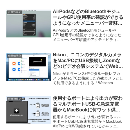
けMacアプリ「Icon Preview」がリリース
されています。詳細は以下から。
AirPodsなどのBluetoothモジュ
仕事効率化
ールやGPU使用率の確認ができる
ようになったメニューバー常駐型
のアクティビティモニターアプリ
AirPodsなどのBluetoothモジュールや
「MenuBar Stats v3」のBeta版
GPU使用率の確認ができるようになった
メニューバー常駐型のアクティビティモ
が公開。
ニタ「MenuBar Stats v3」のBeta版が公
開されています。詳細は以下から。
Nikon、ニコンのデジタルカメラ
仕事効率化
をMac/PCにUSB接続しZoomな
どのビデオ会議システムでWebカ
メラとして利用できるようにする
Nikonがミラーレス/デジタル一眼レフカ
「Webcam Utility for
メラをMac/PCに接続したWebカメラとし
て利用できるようにする「Webcam
Mac/Windows」をリリース。
Utility for Mac/Windows」をリリースして
います。詳細は以下から。
使用するポートにより出力が変わ
仕事効率化
るマルチポートUSB-C急速充電
器からMacBookに何ワット供給
されているかをメニューバーに表
使用するポートにより出力が変わるマル
示してくれるアプリ
チポートUSB-C急速充電器からMacBook
Air/Proに何W供給されているかをメニュ
「WattsConnected」がリリー