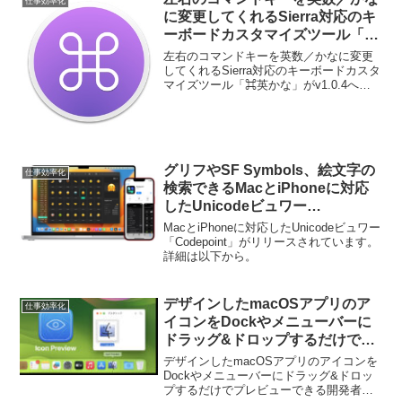
仕事効率化
に変更してくれるSierra対応のキ
ーボードカスタマイズツール「⌘
英かな」がアップデートし、いく
左右のコマンドキーを英数／かなに変更
つかの不具合を修正。
してくれるSierra対応のキーボードカスタ
マイズツール「⌘英かな」がv1.0.4へア
ップデートし不具合を修正したと発表し
ています。詳細は以下から。
グリフやSF Symbols、絵文字の
仕事効率化
検索できるMacとiPhoneに対応
したUnicodeビュワー
「Codepoint」がリリース。
MacとiPhoneに対応したUnicodeビュワー
「Codepoint」がリリースされています。
詳細は以下から。
デザインしたmacOSアプリのア
仕事効率化
イコンをDockやメニューバーに
ドラッグ&ドロップするだけでプ
レビューできる開発者向けMacア
デザインしたmacOSアプリのアイコンを
プリ「Icon Preview」がリリー
Dockやメニューバーにドラッグ&ドロッ
プするだけでプレビューできる開発者向
ス。