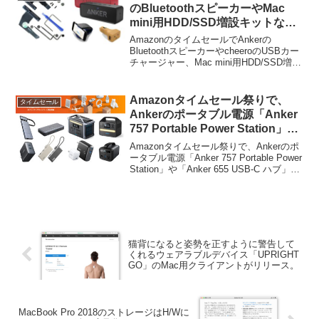
のBluetoothスピーカーやMac
mini用HDD/SSD増設キットなど
が特別価格で販売中。
AmazonのタイムセールでAnkerの
BluetoothスピーカーやcheeroのUSBカー
チャージャー、Mac mini用HDD/SSD増設
キットなどが特別価格で販売中/予定とな
っています。詳細は以下から。
Amazonタイムセール祭りで、
タイムセール
Ankerのポータブル電源「Anker
757 Portable Power Station」や
「Anker 655 USB-C ハブ」など
Amazonタイムセール祭りで、Ankerのポ
が初のタイムセール中。
ータブル電源「Anker 757 Portable Power
Station」や「Anker 655 USB-C ハブ」な
どが初のタイムセールとなっています。
詳細は以下から。
猫背になると姿勢を正すように警告して
くれるウェアラブルデバイス「UPRIGHT
GO」のMac用クライアントがリリース。
MacBook Pro 2018のストレージはH/Wに