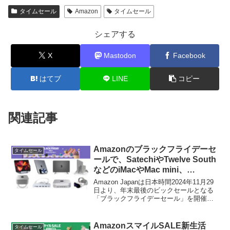
タイムセール
Amazon
タイムセール
シェアする
X
Mastodon
Facebook
はてブ
LINE
コピー
関連記事
Amazonのブラックフライデーセ
タイムセール
ールで、SatechiやTwelve South
などのiMacやMac mini、
MacBook用USBハブやスタンド
Amazon Japanは日本時間2024年11月29
が特別価格で販売中。
日より、年末最後のビックセールとなる
「ブラックフライデーセール」を開催し
ていますが、このセールでSatehiや
Twelve South、Spigen、PULWTOPなど
のMac用アクセサリーが特選タイムセー
AmazonスマイルSALE新生活
タイムセール