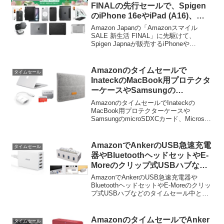
ルとなっています。
FINALの先行セールで、Spigen
のiPhone 16eやiPad (A16)、
iPad Air (M3)、MacBook Air
Amazon Japanの「Amazonスマイル
(M4)、Mac Studio対応のケース
SALE 新生活 FINAL」に先駆けて、
Spigen Japnaが販売するiPhoneや
やスタンドなどがタイムセール
Galaxy、Pixelなどのスマホケース、
中。
Mac/PC/ゲーミング用アクセサリーなど
約1,980点の商品が最大40%OFFとなる先
Amazonのタイムセールで
タイムセール
行セールが開催されています。
InateckのMacBook用プロテクタ
ーケースやSamsungの
microSDXCカードなどが特別価
AmazonのタイムセールでInateckの
格で販売中。
MacBook用プロテクターケースや
SamsungのmicroSDXCカード、Microsoft
Officeなどが特別価格で販売中です。詳細
は以下から。
AmazonでAnkerのUSB急速充電
タイムセール
器やBluetoothヘッドセットやE-
Moreのクリップ式USBハブなど
のタイムセール中。
AmazonでAnkerのUSB急速充電器や
BluetoothヘッドセットやE-Moreのクリッ
プ式USBハブなどのタイムセール中とな
っています。詳細は以下から。 Amazon
でAnkerのUSB急速充電器やBluetoothヘ
ッドセット、...
AmazonのタイムセールでAnker
タイムセール