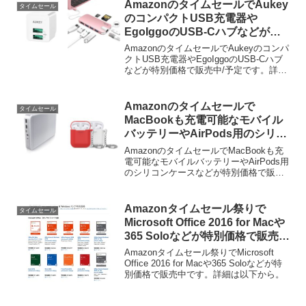
AmazonのタイムセールでAukey
タイムセール
のコンパクトUSB充電器や
EgoIggoのUSB-Cハブなどが特
別価格で販売中。
AmazonのタイムセールでAukeyのコンパ
クトUSB充電器やEgoIggoのUSB-Cハブ
などが特別価格で販売中/予定です。詳細
は以下から。
Amazonのタイムセールで
タイムセール
MacBookも充電可能なモバイル
バッテリーやAirPods用のシリコ
ンケースなどが特別価格で販売
AmazonのタイムセールでMacBookも充
中。
電可能なモバイルバッテリーやAirPods用
のシリコンケースなどが特別価格で販売
中となっています。詳細は以下から。
Amazonタイムセール祭りで
タイムセール
Microsoft Office 2016 for Macや
365 Soloなどが特別価格で販売
中。
Amazonタイムセール祭りでMicrosoft
Office 2016 for Macや365 Soloなどが特
別価格で販売中です。詳細は以下から。