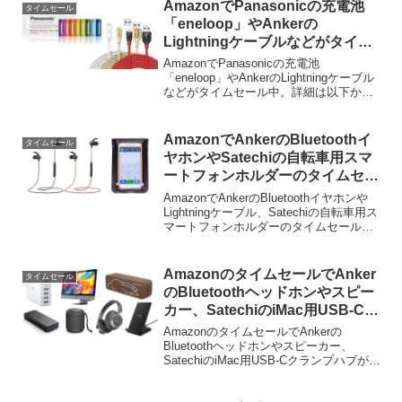
AmazonでPanasonicの充電池
タイムセール
「eneloop」やAnkerの
Lightningケーブルなどがタイム
セール中。
AmazonでPanasonicの充電池
「eneloop」やAnkerのLightningケーブル
などがタイムセール中。詳細は以下か
ら。 15時からAmazonタイムセールで
AmazonでPanasonicのeneloopやAmazon
ベー...
AmazonでAnkerのBluetoothイ
タイムセール
ヤホンやSatechiの自転車用スマ
ートフォンホルダーのタイムセー
ルが開催中。
AmazonでAnkerのBluetoothイヤホンや
Lightningケーブル、Satechiの自転車用ス
マートフォンホルダーのタイムセールが
開催中/予定となっています。詳細は以下
から。
AmazonのタイムセールでAnker
タイムセール
のBluetoothヘッドホンやスピー
カー、SatechiのiMac用USB-Cク
ランプハブなどが特別価格で販売
AmazonのタイムセールでAnkerの
中。
Bluetoothヘッドホンやスピーカー、
SatechiのiMac用USB-Cクランプハブが特
別価格で販売中です。詳細は以下から。