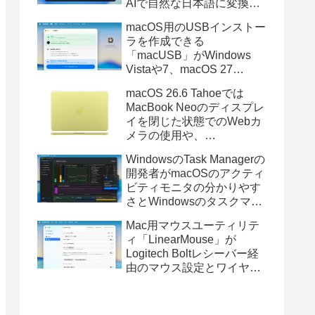
AIで自然な日本語に変換し
てくれるMac用の日本語入
macOS用のUSBインストー
力アプリ「Nospace」がリ
ラを作成できる
リース。
「macUSB」がWindows
Vistaや7、macOS 27
Golden GateのUSBインス
macOS 26.6 Tahoeでは
トーラの作成に対応。
MacBook Neoのディスプレ
イを閉じた状態でのWebカ
メラの使用や、
Finder/Apple Configuratorを
WindowsのTask Managerの
利用しMacBook Neoを復元
開発者がmacOSのアクティ
する際の安定性が向上。
ビティモニタの分かりやす
さとWindowsのタスクマネ
ージャの詳細さを合わせた
Mac用マウスユーティリテ
Mac用システムモニタアプ
ィ「LinearMouse」が
リ「Task Manager TMOG」
Logitech Boltレシーバー経
のBeta版を公開。
由のマウス設定とワイヤレ
ス版のELECOM HUGEトラ
ックボールに対応。