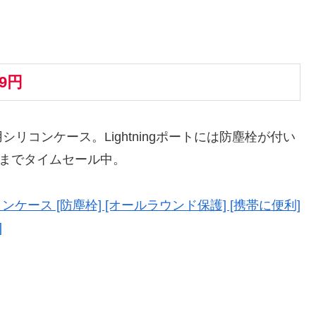
79円
リコンケース。Lightningポートには防塵栓が付い
ろまでタイムセール中。
eシリコンケース [防塵栓] [オールラウンド保護] [携帯に便利]
]