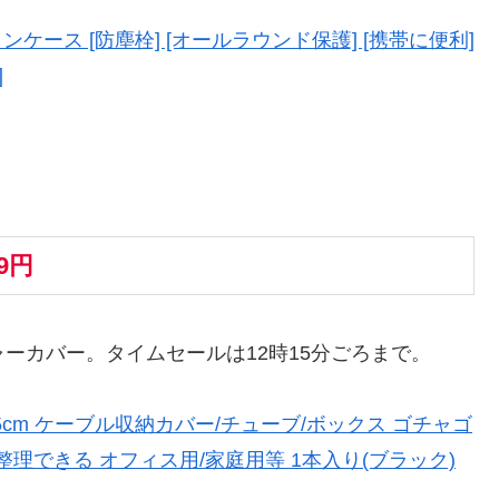
eシリコンケース [防塵栓] [オールラウンド保護] [携帯に便利]
]
49円
ジャーカバー。タイムセールは12時15分ごろまで。
幅13.5cm ケーブル収納カバー/チューブ/ボックス ゴチャゴ
理できる オフィス用/家庭用等 1本入り(ブラック)