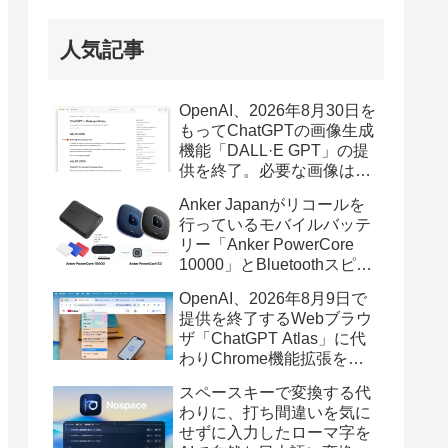
人気記事
OpenAI、2026年8月30日を
もってChatGPTの画像生成
機能「DALL·E GPT」の提
供を終了。必要な画像は期
限までにダウンロードを。
Anker Japanがリコールを
行っているモバイルバッテ
リー「Anker PowerCore
10000」とBluetoothスピー
カー「PowerConf S3」で周
OpenAI、2026年8月9日で
辺を焼損する火災が6月に3
提供を終了するWebブラウ
件発生していたそうなので
ザ「ChatGPT Atlas」に代
注意を。
わりChrome機能拡張をア
ップデートし、YouTube動
スペースキーで変換する代
画の質問やAsk ChatGPT機
わりに、打ち間違いを気に
能を追加。
せずに入力したローマ字を