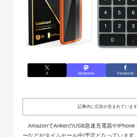
X
Mastodon
Facebook
記事内に広告が含まれています。This ar
AmazonでAnkerのUSB急速充電器やiPho
ーなどがタイムセール中/予定となっています