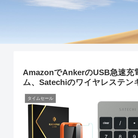
AmazonでAnkerのUSB急速
ム、Satechiのワイヤレス
タイムセール