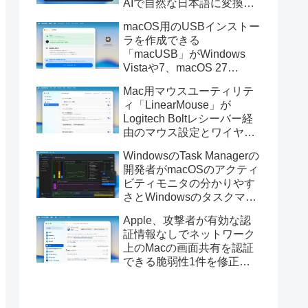
AIで自然な日本語に変換し
てくれるMac用の日本語入
macOS用のUSBインストー
力アプリ「Nospace」がリ
ラを作成できる
リース。
「macUSB」がWindows
Vistaや7、macOS 27
Golden GateのUSBインス
Mac用マウスユーティリテ
トーラの作成に対応。
ィ「LinearMouse」が
Logitech Boltレシーバー経
由のマウス設定とワイヤレ
ス版のELECOM HUGEトラ
WindowsのTask Managerの
ックボールに対応。
開発者がmacOSのアクティ
ビティモニタの分かりやす
さとWindowsのタスクマネ
ージャの詳細さを合わせた
Apple、攻撃者が有効な認
Mac用システムモニタアプ
証情報なしでネットワーク
リ「Task Manager TMOG」
上のMacの画面共有を認証
のBeta版を公開。
できる脆弱性1件を修正し
た「macOS Tahoe 26.6.1」
や「macOS Sequoia
15.7.9/Sonoma 14.8.9」を