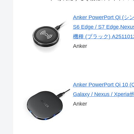
Anker PowerPort Qi 
S6 Edge / S7 Edge,Nexu
機種 (ブラック) A2511012 [
Anker
Anker PowerPort Q
Galaxy / Nexus / X
Anker