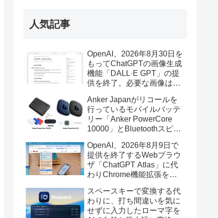
人気記事
OpenAI、2026年8月30日を
もってChatGPTの画像生成
機能「DALL·E GPT」の提
供を終了。必要な画像は期
限までにダウンロードを。
Anker Japanがリコールを
行っているモバイルバッテ
リー「Anker PowerCore
10000」とBluetoothスピー
カー「PowerConf S3」で周
OpenAI、2026年8月9日で
辺を焼損する火災が6月に3
提供を終了するWebブラウ
件発生していたそうなので
ザ「ChatGPT Atlas」に代
注意を。
わりChrome機能拡張をア
ップデートし、YouTube動
スペースキーで変換する代
画の質問やAsk ChatGPT機
わりに、打ち間違いを気に
能を追加。
せずに入力したローマ字を