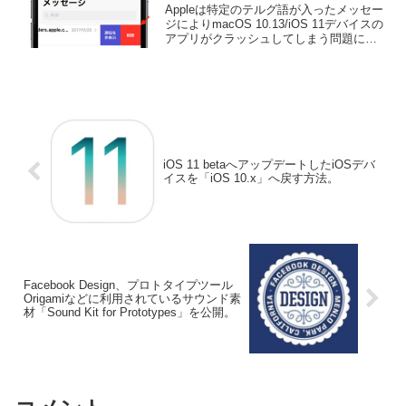
クラッシュしてしまう問題に対
Appleは特定のテルグ語が入ったメッセー
し、アップデートをリリース予
ジによりmacOS 10.13/iOS 11デバイスの
アプリがクラッシュしてしまう問題に対
定。
し、アップデートをリリースすると発表
したそうです。詳細は以下から。
iOS 11 betaへアップデートしたiOSデバ
イスを「iOS 10.x」へ戻す方法。
Facebook Design、プロトタイプツール
Origamiなどに利用されているサウンド素
材「Sound Kit for Prototypes」を公開。