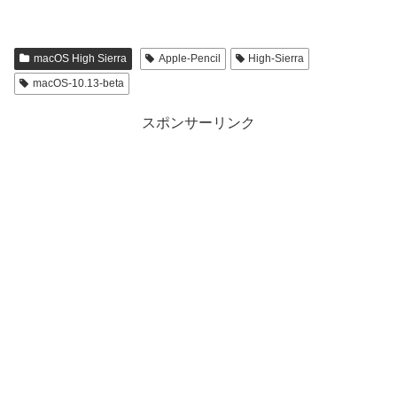
macOS High Sierra
Apple-Pencil
High-Sierra
macOS-10.13-beta
スポンサーリンク