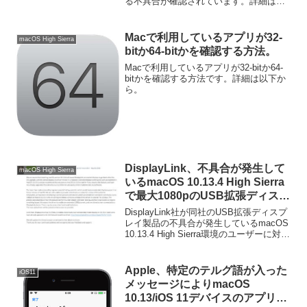
る不具合が確認されています。詳細は以
下から。
Macで利用しているアプリが32-
macOS High Sierra
bitか64-bitかを確認する方法。
Macで利用しているアプリが32-bitか64-
bitかを確認する方法です。詳細は以下か
ら。
DisplayLink、不具合が発生して
macOS High Sierra
いるmacOS 10.13.4 High Sierra
で最大1080pのUSB拡張ディスプ
レイを利用できるドライバを近く
DisplayLink社が同社のUSB拡張ディスプ
公開。
レイ製品の不具合が発生しているmacOS
10.13.4 High Sierra環境のユーザーに対
し、最大1080pのUSB拡張ディスプレイ
を利用できるドライバを近く公開し、テ
ストしたいと発...
Apple、特定のテルグ語が入った
iOS11
メッセージによりmacOS
10.13/iOS 11デバイスのアプリが