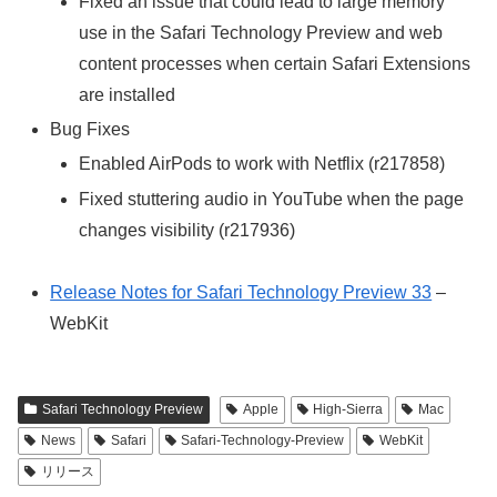
Fixed an issue that could lead to large memory
use in the Safari Technology Preview and web
content processes when certain Safari Extensions
are installed
Bug Fixes
Enabled AirPods to work with Netflix (r217858)
Fixed stuttering audio in YouTube when the page
changes visibility (r217936)
Release Notes for Safari Technology Preview 33
–
WebKit
Safari Technology Preview
Apple
High-Sierra
Mac
News
Safari
Safari-Technology-Preview
WebKit
リリース