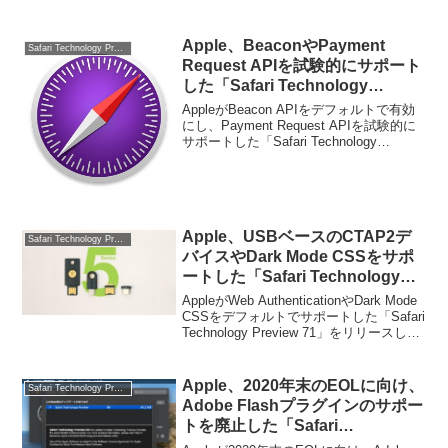
Apple、BeaconやPayment
Safari Technology Preview
Request APIを試験的にサポート
した「Safari Technology
Preview 38」をリリース。
AppleがBeacon APIをデフォルトで有効
にし、Payment Request APIを試験的に
サポートした「Safari Technology
Preview 38」をリリースしています。詳
細は以下から。
Apple、USBベースのCTAP2デ
Safari Technology Preview
バイスやDark Mode CSSをサポ
ートした「Safari Technology
Preview 71」をリリース。
AppleがWeb AuthenticationやDark Mode
CSSをデフォルトでサポートした「Safari
Technology Preview 71」をリリースして
います。詳細は以下から。
Apple、2020年末のEOLに向け、
Safari Technology Preview
Adobe Flashプラグインのサポー
トを廃止した「Safari
Technology Preview 99」をリリ