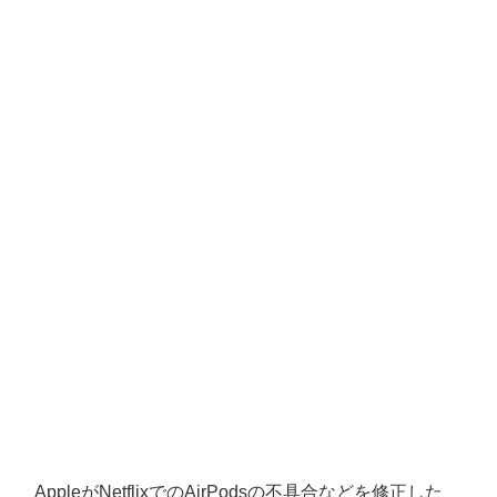
AppleがNetflixでのAirPodsの不具合などを修正した