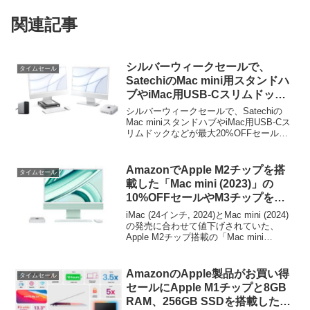
関連記事
シルバーウィークセールで、
タイムセール
SatechiのMac mini用スタンドハ
ブやiMac用USB-Cスリムドック
などが最大20%OFFセール中。
シルバーウィークセールで、Satechiの
Mac miniスタンドハブやiMac用USB-Cス
リムドックなどが最大20%OFFセールと
なっています。詳細は以下から。
AmazonでApple M2チップを搭
タイムセール
載した「Mac mini (2023)」の
10%OFFセールやM3チップを搭
載した「iMac (24インチ, 2023)」
iMac (24インチ, 2024)とMac mini (2024)
のタイムセールが開催中。
の発売に合わせて値下げされていた、
Apple M2チップ搭載の「Mac mini
(2023)」が10%OFFに、M3チップ搭載の
「iMac (24インチ, 2024)」が初のタイム
セールとなっています。
AmazonのApple製品がお買い得
タイムセール
セールにApple M1チップと8GB
RAM、256GB SSDを搭載した