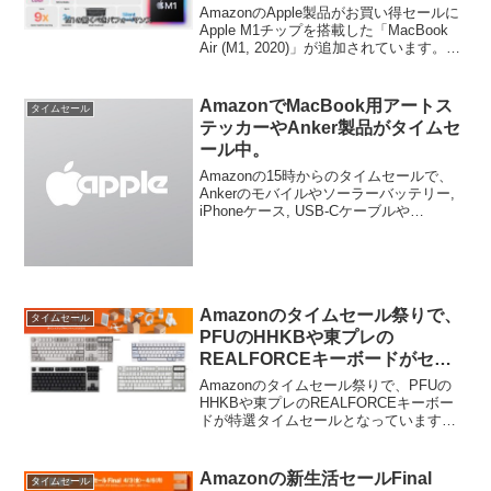
「MacBook Air (M1, 2020)」が追
AmazonのApple製品がお買い得セールに
加。
Apple M1チップを搭載した「MacBook
Air (M1, 2020)」が追加されています。詳
細は以下から。
AmazonでMacBook用アートス
タイムセール
テッカーやAnker製品がタイムセ
ール中。
Amazonの15時からのタイムセールで、
Ankerのモバイルやソーラーバッテリー,
iPhoneケース, USB-Cケーブルや
MacBook用アートステッカーなどが特別
価格で販売されています。詳細は以下か
ら。
Amazonのタイムセール祭りで、
タイムセール
PFUのHHKBや東プレの
REALFORCEキーボードがセー
ル中。
Amazonのタイムセール祭りで、PFUの
HHKBや東プレのREALFORCEキーボー
ドが特選タイムセールとなっています。
詳細は以下から。
Amazonの新生活セールFinal
タイムセール