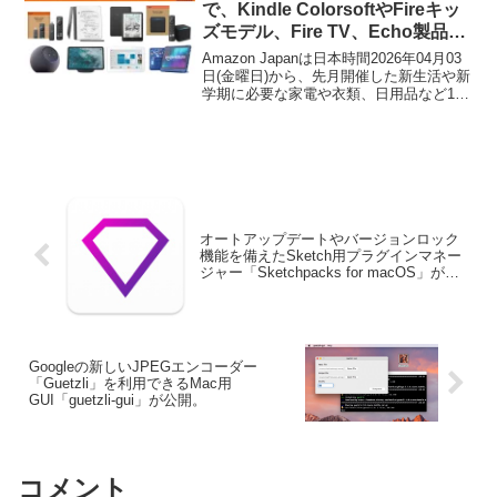
で、Kindle ColorsoftやFireキッ
ズモデル、Fire TV、Echo製品な
どのAmazonデバイスが特別価格
Amazon Japanは日本時間2026年04月03
となるAmazonデバイスがお得セ
日(金曜日)から、先月開催した新生活や新
学期に必要な家電や衣類、日用品など100
ールが開催中。
万点以上を特別価格で提供する「Amazon
新生活セール」のFinalセールを開催しま
すが、そのセールの先行セールとして
Kindle ColorsoftやFireキッズモデル、Fire
TV、Echo、Ringなどが特別価格となる、
Amazonデバイスお買い得セールが開催さ
れています。
オートアップデートやバージョンロック
機能を備えたSketch用プラグインマネー
ジャー「Sketchpacks for macOS」が公
開。
Googleの新しいJPEGエンコーダー
「Guetzli」を利用できるMac用
GUI「guetzli-gui」が公開。
コメント