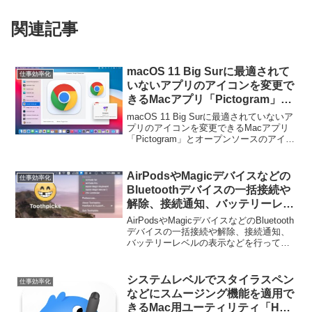
関連記事
macOS 11 Big Surに最適されて
仕事効率化
いないアプリのアイコンを変更で
きるMacアプリ「Pictogram」と
オープンソースのアイコンライブ
macOS 11 Big Surに最適されていないア
ラリ「macOSicons .com」が公
プリのアイコンを変更できるMacアプリ
「Pictogram」とオープンソースのアイコ
開。
ンライブラリ「macOSicons.com」が公
開されています。詳細は以下から。
AirPodsやMagicデバイスなどの
仕事効率化
Bluetoothデバイスの一括接続や
解除、接続通知、バッテリーレベ
ルの表示などを行ってくれるMac
AirPodsやMagicデバイスなどのBluetooth
用メニューバーユーティリティ
デバイスの一括接続や解除、接続通知、
バッテリーレベルの表示などを行ってく
「Toothpicks」が無料に。
れるMac用メニューバーユーティリティ
「Toothpicks」が無料になっています。
詳細は以下から。
システムレベルでスタイラスペン
仕事効率化
などにスムージング機能を適用で
きるMac用ユーティリティ「Hej