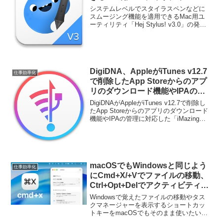
Stylus! v3.0」が発売開始。
システムレベルでスタイラスペンなどに
スムージング機能を適用できるMac用ユ
ーティリティ「Hej Stylus! v3.0」の発売
が開始されています。詳細は以下から。
DigiDNA、AppleがiTunes v12.7
仕事効率化
で削除したApp Storeからのアプ
リのダウンロード機能やIPAの管
理に対応した「iMazing v2.5」を
DigiDNAがAppleがiTunes v12.7で削除し
リリース。
たApp Storeからのアプリのダウンロード
機能やIPAの管理に対応した「iMazing
v2.5」をリリースしています。詳細は以
下から。
macOSでもWindowsと同じよう
仕事効率化
にCmd+X/+Vでファイルの移動、
Ctrl+Opt+Delでアクティビティモ
ニタを表示できるようにするアプ
Windowsで覚えたファイルの移動やタス
リ「cmd+x」がリリース。
クマネージャーを表示するショートカッ
トキーをmacOSでもそのまま使いたいと
きがありますが、その様な際にmacOSで