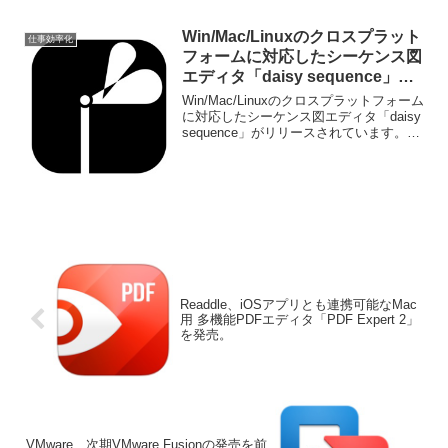
もCmd+x＆+vでファイルの移動などを行
えるようにしてくれるユーティリティ
Win/Mac/Linuxのクロスプラット
仕事効率化
「cmd+x」が新たにリリースされていま
フォームに対応したシーケンス図
す。
エディタ「daisy sequence」が
リリース。
Win/Mac/Linuxのクロスプラットフォーム
に対応したシーケンス図エディタ「daisy
sequence」がリリースされています。詳
細は以下から。
Readdle、iOSアプリとも連携可能なMac
用 多機能PDFエディタ「PDF Expert 2」
を発売。
VMware、次期VMware Fusionの発売を前