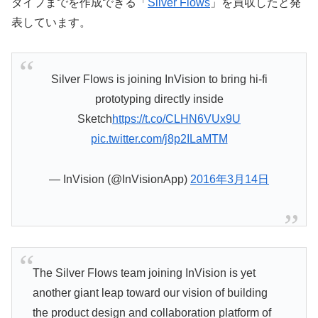
タイプまでを作成できる「
Silver Flows
」を買収したと発
表しています。
Silver Flows is joining InVision to bring hi-fi
prototyping directly inside
Sketch
https://t.co/CLHN6VUx9U
pic.twitter.com/j8p2ILaMTM
— InVision (@InVisionApp)
2016年3月14日
The Silver Flows team joining InVision is yet
another giant leap toward our vision of building
the product design and collaboration platform of