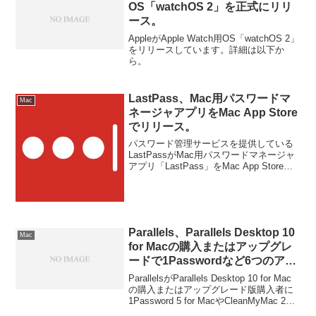
OS「watchOS 2」を正式にリリ
ース。
AppleがApple Watch用OS「watchOS 2」
をリリースしています。詳細は以下か
ら。
LastPass、Mac用パスワードマ
Mac
ネージャアプリをMac App Store
でリリース。
パスワード管理サービスを提供している
LastPassがMac用パスワードマネージャ
アプリ「LastPass」をMac App Storeで
リリースしています。詳細は以下から。
Parallels、Parallels Desktop 10
Mac
for Macの購入またはアップグレ
ードで1Passwordなど6つのアプ
リを無料で提供するバンドルセー
ParallelsがParallels Desktop 10 for Mac
ルを11月28日まで開催中。
の購入またはアップグレード版購入者に
1Password 5 for MacやCleanMyMac 2な
ど合計6つのアプリやサービスを無料で提