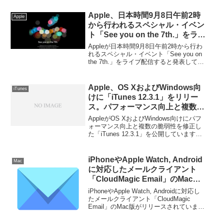
供する「Parallels Desktop 10 for Mac バ
ンドル セール」を実施中です。詳細は以
Apple、日本時間9月8日午前2時
Apple
下から。
から行われるスペシャル・イベン
ト「See you on the 7th.」をライ
ブ配信すると発表。
Appleが日本時間9月8日午前2時から行わ
れるスペシャル・イベント「See you on
the 7th.」をライブ配信すると発表してい
ます。詳細は以下から。
Apple、OS XおよびWindows向
iTunes
けに「iTunes 12.3.1」をリリー
ス。パフォーマンス向上と複数の
脆弱性を修正。
AppleがOS XおよびWindows向けにパフ
ォーマンス向上と複数の脆弱性を修正し
た「iTunes 12.3.1」を公開しています。
詳細は以下から。
iPhoneやApple Watch, Android
Mac
に対応したメールクライアント
「CloudMagic Email」のMac版
がリリース。
iPhoneやApple Watch, Androidに対応し
たメールクライアント「CloudMagic
Email」のMac版がリリースされていま
す。詳細は以下から。