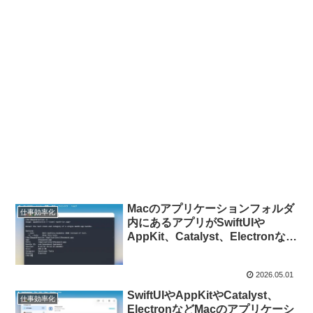
Macのアプリケーションフォルダ
仕事効率化
内にあるアプリがSwiftUIや
AppKit、Catalyst、Electronな
ど、どの様なUIフレームワークを
利用して開発されているかをチェ
2026.05.01
ックできるアプリ「App
Detective」にCLIツールが登場。
SwiftUIやAppKitやCatalyst、
仕事効率化
ElectronなどMacのアプリケーシ