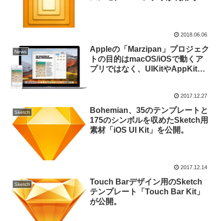
に。
2018.06.06
Appleの「Marzipan」プロジェク
News
トの目的はmacOS/iOSで動くア
プリではなく、UIKitやAppKitに
続く新しいフレームワークを開発
者に提供すること？
2017.12.27
Bohemian、35のテンプレートと
Sketch
175のシンボルを収めたSketch用
素材「iOS UI Kit」を公開。
2017.12.14
Touch Barデザイン用のSketch
Sketch
テンプレート「Touch Bar Kit」
が公開。