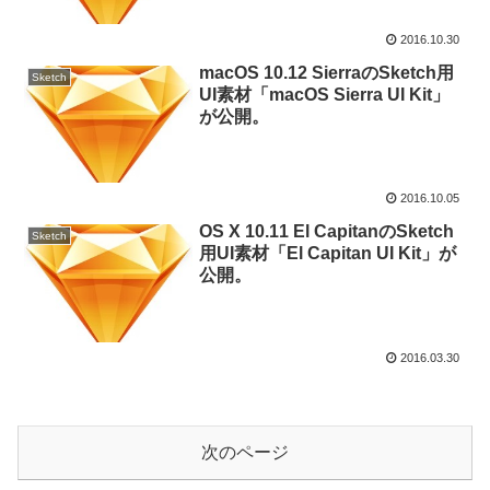
2016.10.30
macOS 10.12 SierraのSketch用
Sketch
UI素材「macOS Sierra UI Kit」
が公開。
2016.10.05
OS X 10.11 El CapitanのSketch
Sketch
用UI素材「El Capitan UI Kit」が
公開。
2016.03.30
次のページ