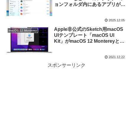
ョンフォルダ内にあるアプリが、
どのようなUIフレームワークで開
発されているかを特定してくれる
2025.12.05
Macアプリ「App Detective」が
リリース。
Apple非公式のSketch用macOS
macOS 12 Monterey
UIテンプレート「macOS UI
Kit」がmacOS 12 Montereyとノ
ッチ付きMacBook Proに対応。
2021.12.22
スポンサーリンク