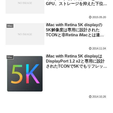
GPU、ストレージを抑えた下位モ
デルを追加。
2015.05.20
iMac with Retina 5K displayの
iMac
5K解像度は専用に設計された
TCONと非Retina iMacとは違う
60ピンのeDP接続でリフレシュレ
ート60Hzを実現。
2014.11.04
iMac with Retina 5K displayは
iMac
DisplayPort 1.2 x2と専用に設計
されたTCONで5Kでもリフレッシ
ュレート60Hzを実現している？
2014.10.26