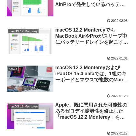
Air/Proで発生しているバッテリ
ードレインを抑えることができる
アプリ「FluTooth」がリリー
2022.02.08
ス。
macOS 12.2 Montereyでも
macOS 12 Monterey
MacBook AirやProがスリープ中
にバッテリードレインを起こす問
題は解決していないので注意を。
2022.01.31
macOS 12.3 Montereyおよび
iOS15
iPadOS 15.4 betaでは、1組のキ
ーボードとマウスで複数のMacと
iPadを操作できる「Universal
Control」が利用可能に。
2022.01.28
Apple、既に悪用された可能性の
macOS 12 Monterey
あるゼロデイ脆弱性を修正した
「macOS 12.2 Monterey」を正
式にリリース。
2022.01.27