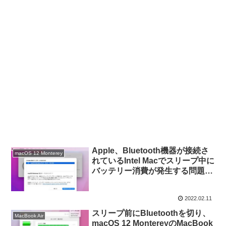
Apple、Bluetooth機器が接続さ
macOS 12 Monterey
れているIntel Macでスリープ中に
バッテリー消費が発生する問題と
既に悪用された可能性のある
WebKitのゼロデイ脆弱性を修正
2022.02.11
した「macOS 12.2.1 Monterey」
をリリース。
スリープ前にBluetoothを切り、
MacBook Air
macOS 12 MontereyのMacBook