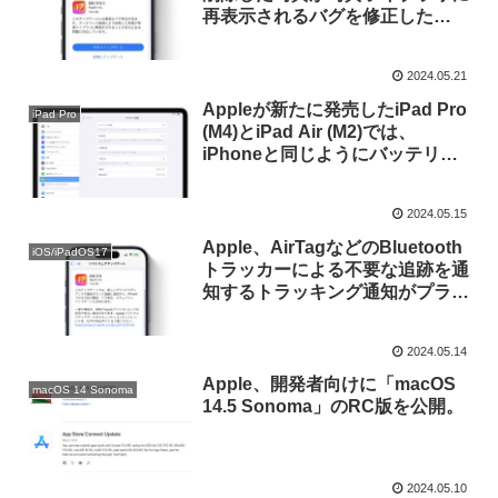
再表示されるバグを修正した
「iOS/iPadOS 17.5.1」をリリー
ス。
2024.05.21
Appleが新たに発売したiPad Pro
iPad Pro
(M4)とiPad Air (M2)では、
iPhoneと同じようにバッテリー
の製造日や放電回数、現在の最大
容量などを確認できる「バッテリ
2024.05.15
ーの状態」とバッテリー充電率を
80%に制限する「上限80%」機能
Apple、AirTagなどのBluetooth
iOS/iPadOS17
が利用可能に。
トラッカーによる不要な追跡を通
知するトラッキング通知がプラッ
トフォームを越えて可能になった
「iOS 17.5」と「iPadOS 17.5」
2024.05.14
を正式にリリース。
Apple、開発者向けに「macOS
macOS 14 Sonoma
14.5 Sonoma」のRC版を公開。
2024.05.10