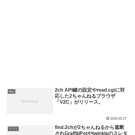
2ch API鍵の設定やread.cgiに対
Mac
応した2ちゃんねるブラウザ
「V2C」がリリース。
2015.03.17
find.2chが2ちゃんねるから遮断
アプリ
されGraffitiPotやtwinkleのスレタ