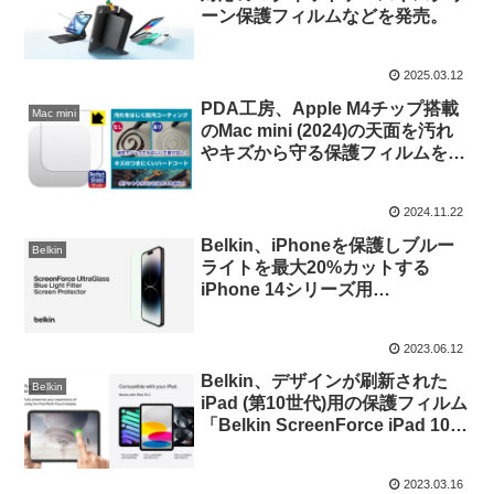
ーン保護フィルムなどを発売。
2025.03.12
PDA工房、Apple M4チップ搭載
Mac mini
のMac mini (2024)の天面を汚れ
やキズから守る保護フィルムを発
売。
2024.11.22
Belkin、iPhoneを保護しブルー
Belkin
ライトを最大20%カットする
iPhone 14シリーズ用
「ScreenForce iPhone用
UltraGlassブルーライトフィルタ
2023.06.12
ー画面保護フィルム」を発売。
Belkin、デザインが刷新された
Belkin
iPad (第10世代)用の保護フィルム
「Belkin ScreenForce iPad 10th
Gen用強化ガラス画面保護フィル
ム」を発売。
2023.03.16