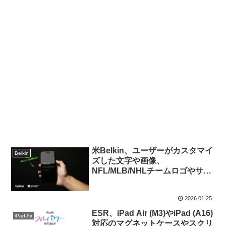
米Belkin、ユーザーがカスタマイ
Belkin
ズした文字や画像、
NFL/MLB/NHLチームロゴやサン
リオのキャラクターをガラス表面
に印刷してもらえるiPhone用ス
2026.01.25
クリーンプロテクター
「Personalized/Custom Glass
ESR、iPad Air (M3)やiPad (A16)
iPad Air
Screen Protector」を発売。
対応のマグネットケースやスクリ