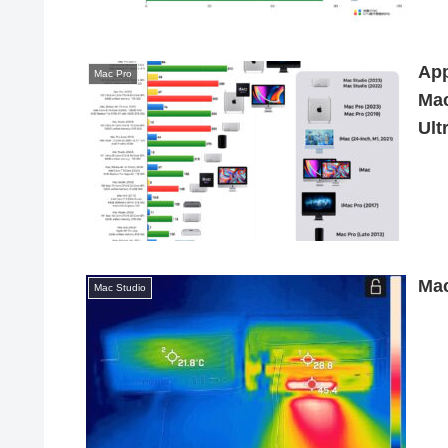
Ap
Mac Pro
Ma
U
Ma
Mac Studio