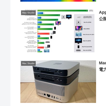
Ap
Mac Studio
公
Ma
Mac Studio
電力