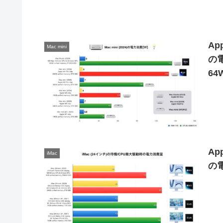
Ap
Mac mini
の
64
Ap
iMac
の