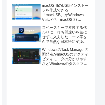
と発表。
macOS用のUSBインストー
ラを作成できる
「macUSB」がWindows
Vistaや7、macOS 27
Golden GateのUSBインス
スペースキーで変換する代
トーラの作成に対応。
わりに、打ち間違いを気に
せずに入力したローマ字を
AIで自然な日本語に変換し
てくれるMac用の日本語入
WindowsのTask Managerの
力アプリ「Nospace」がリ
開発者がmacOSのアクティ
リース。
ビティモニタの分かりやす
さとWindowsのタスクマネ
ージャの詳細さを合わせた
Mac用システムモニタアプ
リ「Task Manager TMOG」
のBeta版を公開。