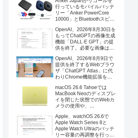
Anker Japanがリコールを
行っているモバイルバッテ
リー「Anker PowerCore
10000」とBluetoothスピー
カー「PowerConf S3」で周
OpenAI、2026年8月30日を
辺を焼損する火災が6月に3
もってChatGPTの画像生成
件発生していたそうなので
機能「DALL·E GPT」の提
注意を。
供を終了。必要な画像は期
限までにダウンロードを。
OpenAI、2026年8月9日で
提供を終了するWebブラウ
ザ「ChatGPT Atlas」に代
わりChrome機能拡張をア
ップデートし、YouTube動
macOS 26.6 Tahoeでは
画の質問やAsk ChatGPT機
MacBook Neoのディスプレ
能を追加。
イを閉じた状態でのWebカ
メラの使用や、
Finder/Apple Configuratorを
Apple、watchOS 26.6で
利用しMacBook Neoを復元
Apple Watch Series 8と
する際の安定性が向上。
Apple Watch Ultraのバッテ
リー容量の再調整を行った