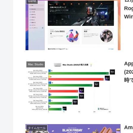
ロ
Game
Ro
W
ムタ
み
Ap
Mac Studio
(2
時で
Am
タイムセール