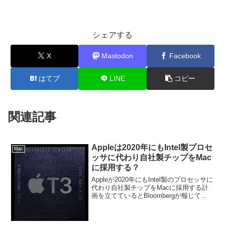
シェアする
X
Mastodon
Facebook
はてブ
LINE
コピー
関連記事
Appleは2020年にもIntel製プロセ
Mac
ッサに代わり自社製チップをMac
に採用する？
Appleが2020年にもIntel製のプロセッサに
代わり自社製チップをMacに採用する計
画を立てているとBloombergが報じてい
ます。詳細は以下から。