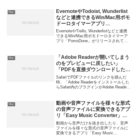
EvernoteやTodoist, Wunderlist
Mac
などと連携できるWin/Mac用ポモ
ドーロタイマーアプリ
「PomoDone」がリリース。
EvernoteやTrello, Wunderlistなどと連携
できるWin/Mac用ポモドーロタイマーア
プリ「PomoDone」がリリースされてい
ます。詳細は以下から。
「Adobe Readerが開いてしまう
Mac
のをプレビューに戻したい」
「PDFを直接ダウンロードした
い」等のSafariでPDFを開いた時
SafariでPDFファイルのリンクを踏んだ
の設定まとめ。
時、「Adobe Readerをインストールした
らSafari内のプラグインがAdobe Reader
になってしまって元のプレビュー.appに
戻したい」「PDFをプラグインで表示せ
ずに直接ダウンロードしたい！」などの
動画や音声ファイルを様々な形式
Mac
設定まとめです。詳細は以下から。
の音声ファイルに変換できるアプ
リ「Easy Music Converter」が
期間限定で無料セール中。
動画から音声だけを抜き出したり、音声
ファイルを様々な形式の音声ファイルに
変換できるアプリ「Easy Music
Converter」850円が期間限定で無料セー