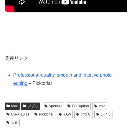
関連リンク
Professional-quality, smooth and intuitive photo
editing
– Picktorial
Mac
アプリ
Aperture
El-Capitan
Mac
OS-X-10.11
Picktorial
RAW
アプリ
カメラ
写真