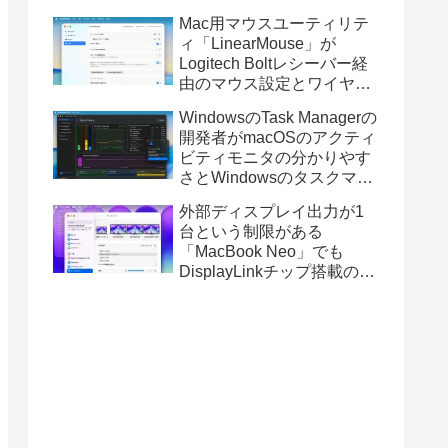
Golden GateのUSBインス
Mac用マウスユーティリテ
トーラの作成に対応。
ィ「LinearMouse」が
Logitech Boltレシーバー経
由のマウス設定とワイヤレ
ス版のELECOM HUGEトラ
WindowsのTask Managerの
ックボールに対応。
開発者がmacOSのアクティ
ビティモニタの分かりやす
さとWindowsのタスクマネ
ージャの詳細さを合わせた
外部ディスプレイ出力が1
Mac用システムモニタアプ
台という制限がある
リ「Task Manager TMOG」
「MacBook Neo」でも
のBeta版を公開。
DisplayLinkチップ搭載の
USBグラフィックスアダプ
タを利用することでデュア
ルディスプレイ以上の出力
が可能に。