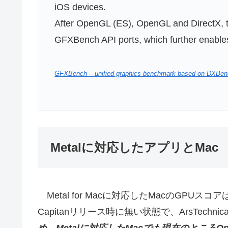
iOS devices.
After OpenGL (ES), OpenGL and DirectX, the
GFXBench API ports, which further enables 
GFXBench – unified graphics benchmark based on DXBe
Metalに対応したアプリとMac
Metal for Macに対応したMacのGPUスコ
Capitanリリース時に無い状態で、ArsTechni