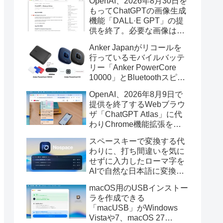
OpenAI、2026年8月30日を
もってChatGPTの画像生成
機能「DALL·E GPT」の提
供を終了。必要な画像は期
限までにダウンロードを。
Anker Japanがリコールを
行っているモバイルバッテ
リー「Anker PowerCore
10000」とBluetoothスピー
カー「PowerConf S3」で周
OpenAI、2026年8月9日で
辺を焼損する火災が6月に3
提供を終了するWebブラウ
件発生していたそうなので
ザ「ChatGPT Atlas」に代
注意を。
わりChrome機能拡張をア
ップデートし、YouTube動
スペースキーで変換する代
画の質問やAsk ChatGPT機
わりに、打ち間違いを気に
能を追加。
せずに入力したローマ字を
AIで自然な日本語に変換し
てくれるMac用の日本語入
macOS用のUSBインストー
力アプリ「Nospace」がリ
ラを作成できる
リース。
「macUSB」がWindows
Vistaや7、macOS 27