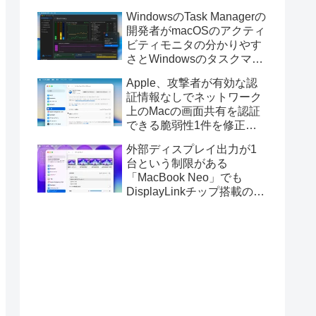
ス版のELECOM HUGEトラ
WindowsのTask Managerの
ックボールに対応。
開発者がmacOSのアクティ
ビティモニタの分かりやす
さとWindowsのタスクマネ
ージャの詳細さを合わせた
Apple、攻撃者が有効な認
Mac用システムモニタアプ
証情報なしでネットワーク
リ「Task Manager TMOG」
上のMacの画面共有を認証
のBeta版を公開。
できる脆弱性1件を修正し
た「macOS Tahoe 26.6.1」
外部ディスプレイ出力が1
や「macOS Sequoia
台という制限がある
15.7.9/Sonoma 14.8.9」を
「MacBook Neo」でも
リリース。
DisplayLinkチップ搭載の
USBグラフィックスアダプ
タを利用することでデュア
ルディスプレイ以上の出力
が可能に。