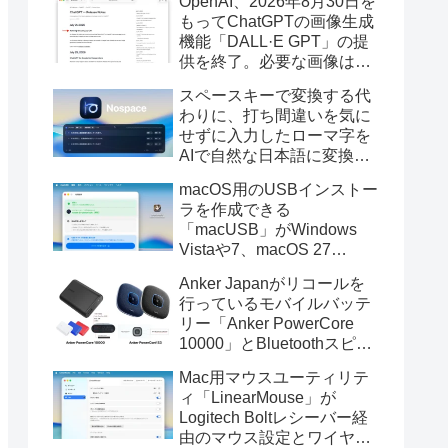
OpenAI、2026年8月30日を
もってChatGPTの画像生成
機能「DALL·E GPT」の提
供を終了。必要な画像は期
限までにダウンロードを。
スペースキーで変換する代
わりに、打ち間違いを気に
せずに入力したローマ字を
AIで自然な日本語に変換し
てくれるMac用の日本語入
macOS用のUSBインストー
力アプリ「Nospace」がリ
ラを作成できる
リース。
「macUSB」がWindows
Vistaや7、macOS 27
Golden GateのUSBインス
Anker Japanがリコールを
トーラの作成に対応。
行っているモバイルバッテ
リー「Anker PowerCore
10000」とBluetoothスピー
カー「PowerConf S3」で周
Mac用マウスユーティリテ
辺を焼損する火災が6月に3
ィ「LinearMouse」が
件発生していたそうなので
Logitech Boltレシーバー経
注意を。
由のマウス設定とワイヤレ