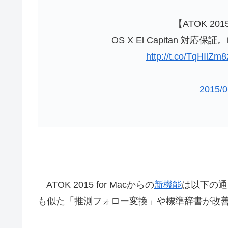
【ATOK 201
OS X El Capitan 対
http://t.co/TqHIlZm
2015/0
ATOK 2015 for Macからの
新機能
は以下の
も似た「推測フォロー変換」や標準辞書が改