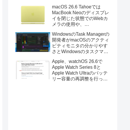
Golden GateのUSBインス
macOS 26.6 Tahoeでは
トーラの作成に対応。
MacBook Neoのディスプレ
イを閉じた状態でのWebカ
メラの使用や、
Finder/Apple Configuratorを
WindowsのTask Managerの
利用しMacBook Neoを復元
開発者がmacOSのアクティ
する際の安定性が向上。
ビティモニタの分かりやす
さとWindowsのタスクマネ
ージャの詳細さを合わせた
Apple、watchOS 26.6で
Mac用システムモニタアプ
Apple Watch Series 8と
リ「Task Manager TMOG」
Apple Watch Ultraのバッテ
のBeta版を公開。
リー容量の再調整を行った
と発表。