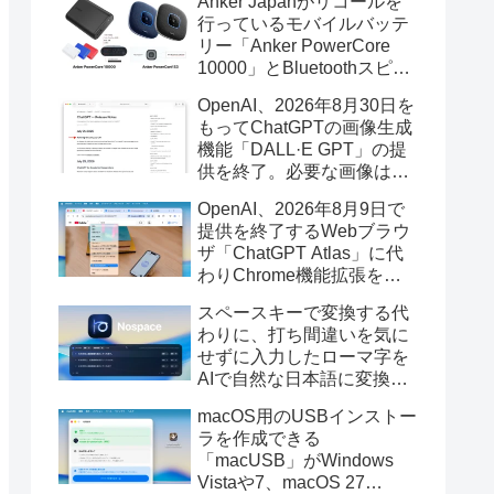
Anker Japanがリコールを
行っているモバイルバッテ
リー「Anker PowerCore
10000」とBluetoothスピー
カー「PowerConf S3」で周
OpenAI、2026年8月30日を
辺を焼損する火災が6月に3
もってChatGPTの画像生成
件発生していたそうなので
機能「DALL·E GPT」の提
注意を。
供を終了。必要な画像は期
限までにダウンロードを。
OpenAI、2026年8月9日で
提供を終了するWebブラウ
ザ「ChatGPT Atlas」に代
わりChrome機能拡張をア
ップデートし、YouTube動
スペースキーで変換する代
画の質問やAsk ChatGPT機
わりに、打ち間違いを気に
能を追加。
せずに入力したローマ字を
AIで自然な日本語に変換し
てくれるMac用の日本語入
macOS用のUSBインストー
力アプリ「Nospace」がリ
ラを作成できる
リース。
「macUSB」がWindows
Vistaや7、macOS 27