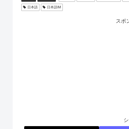
日本語
日本語IM
スポ
シ