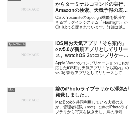
からターミナルコマンドの実行、
Amazonの検索、天気予報の表示
などが可能なプラグインシステム
OS X YosemiteのSpotlight機能を拡張で
「Flashlight」がGitHubで公開。
きるプラグインシステム「Flashlight」が
GitHubで公開されています。詳細は以下
から。
iOS用お天気アプリ「そら案内」
Apple-Watch
のv5.0が新規アプリとしてリリー
ス。watchOS 2のコンプリケーシ
ョンにも対応。
Apple Watchのコンプリケーションにも対
応したiOS用お天気アプリ「そら案内」の
v5.0が新規アプリとしてリリースしてい
ます。詳細は以下から。
嫁のiPhotoライブラリから浮気が
Mac
発覚しました…
MacBookを共同利用している夫婦の夫
が、管理者権限（root）で嫁のiPhotoライ
ブラリから写真を抜き出し、嫁の浮気が
発覚したそうです。詳細は以下から。