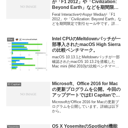
が「F1 2012」や「Civilization:
Beyond Earth」などを期間限定
で割引セール中。
Feral InteractiveやAspyr Mediaが「F1
2012」や「Civilization: Beyond Earth」な
どを期間限定で割引セール中です。詳細
は以下から。
Intel CPUのMeltdownパッチが一
Mac
部導入されたmacOS High Sierra
の比較ベンチマーク。
macOS 10.13.1とMeltdownパッチが一部
確認されたmacOS 10.13.2を搭載した
Mac mini (Mid 2010)の比較ベンチマーク
です。詳細は以下から。
Microsoft、Office 2016 for Mac
El Capitan
の更新プログラムを公開。今回の
アップデートではEl Capitanで
Officeアプリがクラッシュする問
MicrosoftがOffice 2016 for Macの更新プ
題は修正されず。
ログラムを公開しています。詳細は以下
から。
OS X YosemiteのSpotlight機能
Yosemite