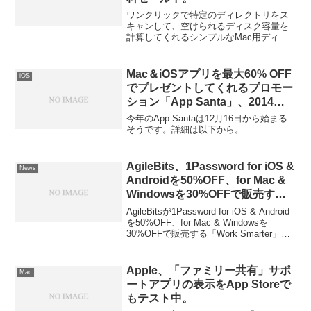
ワンクリックで特定のディレクトリをス
キャンして、空けられるディスク容量を
計算してくれるシンプルなMac用ディス
ククリーナーアプリ「HD Cleaner」が無
料セール中です。詳細は以下から。
Mac＆iOSアプリを最大60% OFF
iOS
でプレゼントしてくれるプロモー
ション「App Santa」、2014年
は12月16日から開催。
今年のApp Santaは12月16日から始まる
そうです。詳細は以下から。
AgileBits、1Password for iOS &
News
Androidを50%OFF、for Mac &
Windowsを30%OFFで販売する
「Work Smarter」セールを開
AgileBitsが1Password for iOS & Android
催。
を50%OFF、for Mac & Windowsを
30%OFFで販売する「Work Smarter」セ
ールを開催中です。詳細は以下から。
Apple、「ファミリー共有」サポ
Mac
ートアプリの表示をApp Storeで
もテスト中。