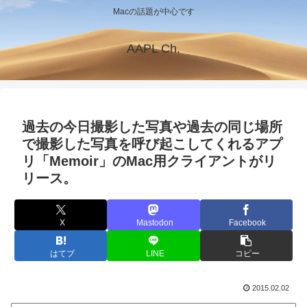
Macの話題が中心です
AAPL Ch.
過去の今日撮影した写真や過去の同じ場所
で撮影した写真を呼び起こしてくれるアプ
リ「Memoir」のMac用クライアントがリ
リース。
X
Mastodon
Facebook
はてブ
LINE
コピー
2015.02.02