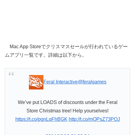
Mac App Storeでクリスマスセールが行われているゲー
ムアプリ一覧です。詳細は以下から。
Feral Interactive
@feralgames
We’ve put LOADS of discounts under the Feral
Store Christmas tree! Help yourselves!
https://t.co/pgnLqFhBGK
http://t.co/mQPsZ73POJ