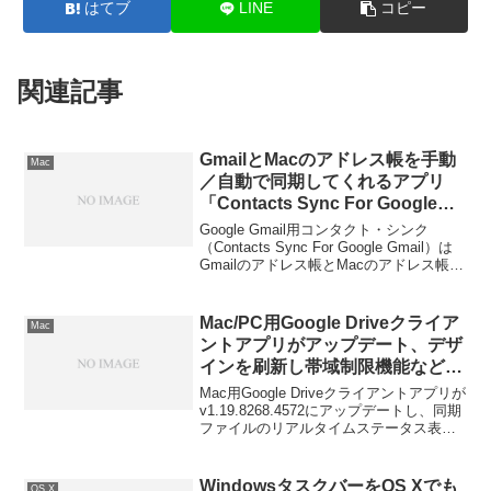
はてブ
LINE
コピー
関連記事
GmailとMacのアドレス帳を手動
Mac
／自動で同期してくれるアプリ
「Contacts Sync For Google
Gmail」。
Google Gmail用コンタクト・シンク
（Contacts Sync For Google Gmail）は
Gmailのアドレス帳とMacのアドレス帳
（連絡先.app）のアドレスを手動／自動
で同期できるアプリで、内部課金制に移
行して無料になっています。詳細は以下
Mac/PC用Google Driveクライア
Mac
から。
ントアプリがアップデート、デザ
インを刷新し帯域制限機能などを
追加。
Mac用Google Driveクライアントアプリが
v1.19.8268.4572にアップデートし、同期
ファイルのリアルタイムステータス表示
や帯域制限機能などが新たに追加されて
います。詳細は以下から。
WindowsタスクバーをOS Xでも
OS X