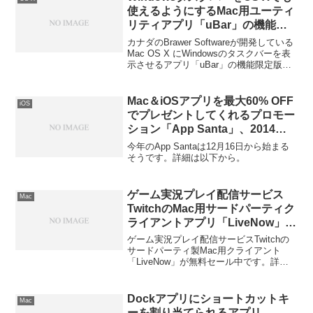
使えるようにするMac用ユーティ
リティアプリ「uBar」の機能限
定無料版「uBar Lite」がMac
カナダのBrawer Softwareが開発している
App Storeに登場。
Mac OS X にWindowsのタスクバーを表
示させるアプリ「uBar」の機能限定版
「uBar Lite」がMac App Storeに登場して
います。詳細は以下から。
Mac＆iOSアプリを最大60% OFF
iOS
でプレゼントしてくれるプロモー
ション「App Santa」、2014年
は12月16日から開催。
今年のApp Santaは12月16日から始まる
そうです。詳細は以下から。
ゲーム実況プレイ配信サービス
Mac
TwitchのMac用サードパーティク
ライアントアプリ「LiveNow」が
無料セール中。
ゲーム実況プレイ配信サービスTwitchの
サードパーティ製Mac用クライアント
「LiveNow」が無料セール中です。詳細
は以下から。
Dockアプリにショートカットキ
Mac
ーを割り当てられるアプリ