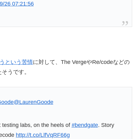
9/26 07:21:56
しまうという苦情
に対して、The VergeやRe/codeなどの
たそうです。
Goode
@LaurenGoode
 testing labs, on the heels of
#bendgate
. Story
recode
http://t.co/LlfVqRF66g