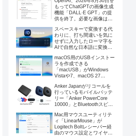
OpenAI、2026年8月30日を
もってChatGPTの画像生成
機能「DALL·E GPT」の提
供を終了。必要な画像は期
限までにダウンロードを。
スペースキーで変換する代
わりに、打ち間違いを気に
せずに入力したローマ字を
AIで自然な日本語に変換し
てくれるMac用の日本語入
macOS用のUSBインストー
力アプリ「Nospace」がリ
ラを作成できる
リース。
「macUSB」がWindows
Vistaや7、macOS 27
Golden GateのUSBインス
Anker Japanがリコールを
トーラの作成に対応。
行っているモバイルバッテ
リー「Anker PowerCore
10000」とBluetoothスピー
カー「PowerConf S3」で周
Mac用マウスユーティリテ
辺を焼損する火災が6月に3
ィ「LinearMouse」が
件発生していたそうなので
Logitech Boltレシーバー経
注意を。
由のマウス設定とワイヤレ