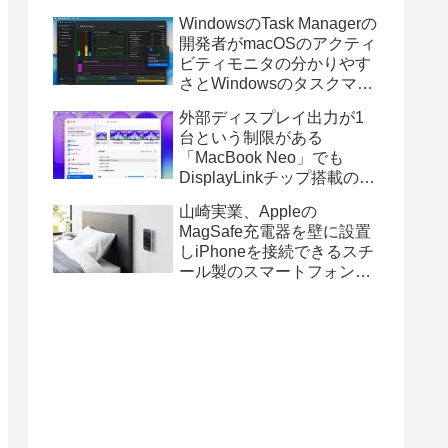
ス版のELECOM HUGEトラ
WindowsのTask Managerの
ックボールに対応。
開発者がmacOSのアクティ
ビティモニタの分かりやす
さとWindowsのタスクマネ
ージャの詳細さを合わせた
外部ディスプレイ出力が1
Mac用システムモニタアプ
台という制限がある
リ「Task Manager TMOG」
「MacBook Neo」でも
のBeta版を公開。
DisplayLinkチップ搭載の
USBグラフィックスアダプ
山崎実業、Appleの
タを利用することでデュア
MagSafe充電器を壁に設置
ルディスプレイ以上の出力
しiPhoneを接続できるスチ
が可能に。
ール製のスマートフォンホ
ルダー「マグネットスマー
トフォン充電ホルダー」を
発売。