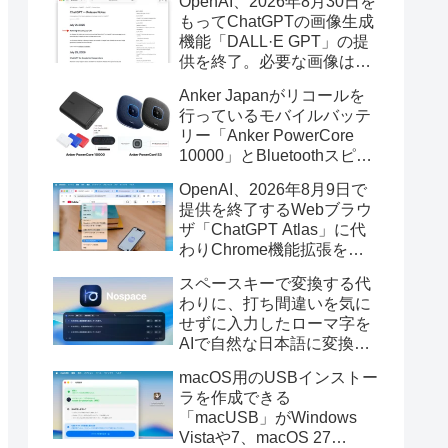
OpenAI、2026年8月30日を
もってChatGPTの画像生成
機能「DALL·E GPT」の提
供を終了。必要な画像は期
限までにダウンロードを。
Anker Japanがリコールを
行っているモバイルバッテ
リー「Anker PowerCore
10000」とBluetoothスピー
カー「PowerConf S3」で周
OpenAI、2026年8月9日で
辺を焼損する火災が6月に3
提供を終了するWebブラウ
件発生していたそうなので
ザ「ChatGPT Atlas」に代
注意を。
わりChrome機能拡張をア
ップデートし、YouTube動
スペースキーで変換する代
画の質問やAsk ChatGPT機
わりに、打ち間違いを気に
能を追加。
せずに入力したローマ字を
AIで自然な日本語に変換し
てくれるMac用の日本語入
macOS用のUSBインストー
力アプリ「Nospace」がリ
ラを作成できる
リース。
「macUSB」がWindows
Vistaや7、macOS 27