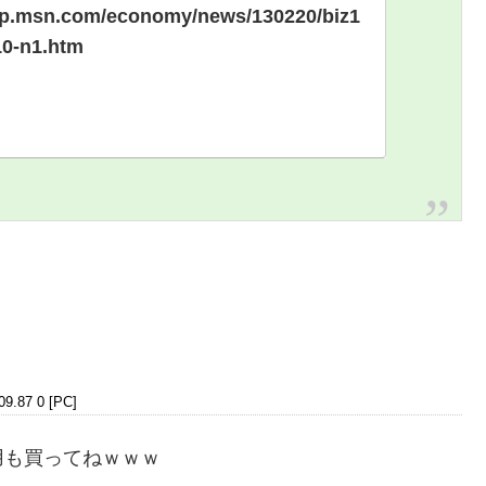
i.jp.msn.com/economy/news/130220/biz1
0-n1.htm
09.87 0 [PC]
用も買ってねｗｗｗ