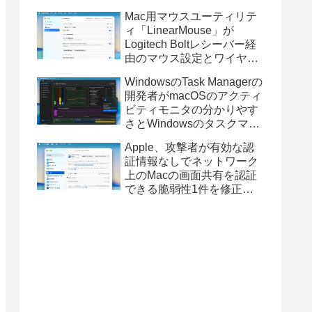
Golden GateのUSBインス
Mac用マウスユーティリテ
トーラの作成に対応。
ィ「LinearMouse」が
Logitech Boltレシーバー経
由のマウス設定とワイヤレ
ス版のELECOM HUGEトラ
WindowsのTask Managerの
ックボールに対応。
開発者がmacOSのアクティ
ビティモニタの分かりやす
さとWindowsのタスクマネ
ージャの詳細さを合わせた
Apple、攻撃者が有効な認
Mac用システムモニタアプ
証情報なしでネットワーク
リ「Task Manager TMOG」
上のMacの画面共有を認証
のBeta版を公開。
できる脆弱性1件を修正し
た「macOS Tahoe 26.6.1」
や「macOS Sequoia
15.7.9/Sonoma 14.8.9」を
リリース。