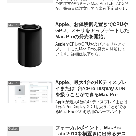
予約注文が始まったMac Pro Late 2013だ
が、発売日に注文しても出荷予定日が1月
でその後すぐに出荷予定日が2月へと変更
された。この時注文したMac Proが既に
届いたユーザーもいれば「ご注文の Mac
Apple、お値段据え置きでCPUや
Mac Pro
Pro は 2014年2月 に出荷予定となってお
GPU、メモリをアップデートした
り、変更はありません。商品が出荷され
Mac Proの発売を開始。
ましたら、配送日とトラッキング情報に
関する通知メールをお送りします。」っ
AppleがCPUやGPUおよびメモリをアッ
というメールだけが届いた人もいるよう
プデートしたMac Proの発売を開始して
だ。詳細は以下から。
います。詳細は以下から。
Apple、最大4台の4Kディスプレ
Mac Pro
イまたは1台のPro Display XDR
を扱うことができるMac Pro
(2019)専用のハーフハイトMPXグ
Appleが最大4台の4Kディスプレイまたは
ラフィックス「AMD Radeon
1台のPro Display XDRを扱うことができ
るMac Pro (2019)専用のハーフハイト
Pro W5500X」を発売。
MPXグラフィックス「AMD Radeon Pro
W5500X」を発売しています。詳細は以
下か...
フォーカルポイント、MacPro
Gadget
Late 2013を横置きに出来るデス