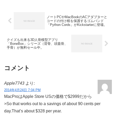
したが、この問題により「このアプリは
起動しせん」「アプリが壊れています」
というレビューがMac App Storeの評価欄
に書き込まれ始めているようです。
ノートPCやMacBookのACアダプターと
コードの付け根を保護するゴムバンド
「Python Cords」がKickstarterに登場。
クイズも出来る3D人骨模型アプリ
「BoneBox」シリーズ（背骨、頭蓋骨、
手骨）が無料セール中。
コメント
Apple7743
より:
2014年4月24日 7:04 PM
MacProはApple Store USの価格で$2999だから
>So that works out to a savings of about 90 cents per
day.That’s about $328 per year.