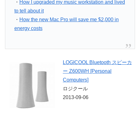
・
How I upgraded my music workstation and lived
to tell about it
・
How the new Mac Pro will save me $2,000 in
energy costs
LOGICOOL Bluetooth スピーカ
ー Z600WH [Personal
Computers]
ロジクール
2013-09-06