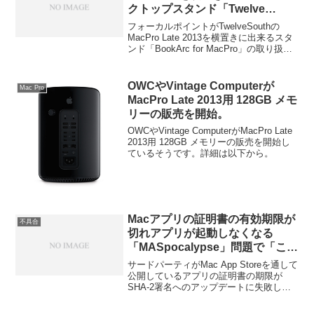
クトップスタンド「Twelve
South BookArc for MacPro」の
フォーカルポイントがTwelveSouthの
取り扱いを開始。
MacPro Late 2013を横置きに出来るスタ
ンド「BookArc for MacPro」の取り扱い
を開始しています。詳細は以下から。
OWCやVintage Computerが
Mac Pro
MacPro Late 2013用 128GB メモ
リーの販売を開始。
OWCやVintage ComputerがMacPro Late
2013用 128GB メモリーの販売を開始し
ているそうです。詳細は以下から。
Macアプリの証明書の有効期限が
不具合
切れアプリが起動しなくなる
「MASpocalypse」問題で「この
アプリは起動しません、星1つで
サードパーティがMac App Storeを通して
す」というレビューが出始める。
公開しているアプリの証明書の期限が
SHA-2署名へのアップデートに失敗しア
プリが起動しなくなる
「MASpocalypse」問題が先週発生しま