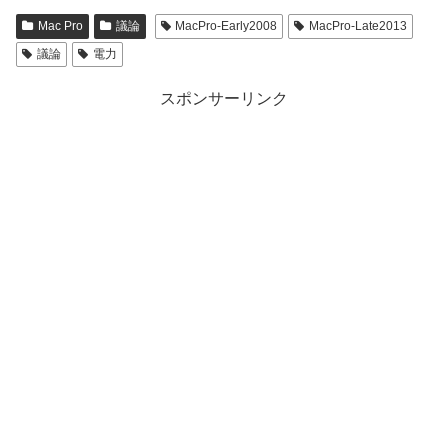
Mac Pro
議論
MacPro-Early2008
MacPro-Late2013
議論
電力
スポンサーリンク