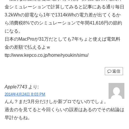
金シミュレーションで計算してみると記事にある通り毎日
3.2kWhの節電なら1年で1314kWhの電力差が出てくるか
ら消費税8%でのシミュレーションで年間41,616円の節約
になる。
日本のMacProが31万だとしても7年ちょと使えば電気料
金の差額で払えるよｗ
ttp://www.kepco.co.jp/home/ryoukin/simu/
返信
Apple7743
より:
2014年4月24日 8:03 PM
んん？まだ3月分だけしか新プロでないのでしょ。
過去のを見てると今回くらいの誤差はあるのでその結論は
早計かもね。