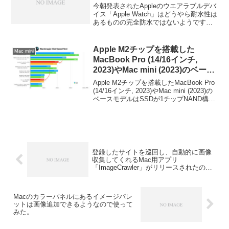
今朝発表されたAppleのウエアラブルデバ
イス「Apple Watch」はどうやら耐水性は
あるものの完全防水ではないようです。
詳細は以下から。
Apple M2チップを搭載した
Mac mini
MacBook Pro (14/16インチ,
2023)やMac mini (2023)のベース
モデルはSSDが1チップNAND構
Apple M2チップを搭載したMacBook Pro
成でSSD速度がM1モデルより低
(14/16インチ, 2023)やMac mini (2023)の
ベースモデルはSSDが1チップNAND構成
いので注意を。
でRead/Write速度が低速になっているそ
うです。詳細は以下から。
登録したサイトを巡回し、自動的に画像
収集してくれるMac用アプリ
「ImageCrawler」がリリースされたので
使ってみた。
Macのカラーパネルにあるイメージパレ
ットは画像追加できるようなので使って
みた。