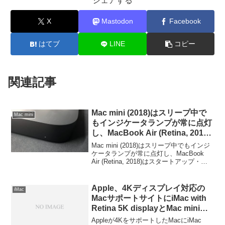
シェアする
X
Mastodon
Facebook
はてブ
LINE
コピー
関連記事
Mac mini (2018)はスリープ中で
Mac mini
もインジケータランプが常に点灯
し、MacBook Air (Retina, 2018)
はスタートアップチャイムが廃止
Mac mini (2018)はスリープ中でもインジ
され任意のキーで起動する仕様
ケータランプが常に点灯し、MacBook
Air (Retina, 2018)はスタートアップ・チ
に。
ャイムが廃止され任意のキーで起動する
仕様になっているそうです。詳細は以下
から。
Apple、4Kディスプレイ対応の
iMac
MacサポートサイトにiMac with
Retina 5K displayとMac mini
Late 2014を追加。
Appleが4KをサポートしたMacにiMac