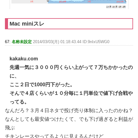
Mac miniスレ
67:
名称未設定
2014/03/03(月) 01:18:43.44 ID:9nIxU5WG0
kakaku.com
先週一気に３０００円くらい上がって７万ちかかったの
に、
ここ２日で1000円下がった。
そんで４店くらいが１０分毎に１円単位で値下げ合戦や
ってる。
なんだろ？３月４日ネタで投げ売り体制に入ったのかね？
なんとしても最安値つけたくて、でも下げ過ぎると利益が
飛ぶ
チキンレースやってるように見えるんだけど