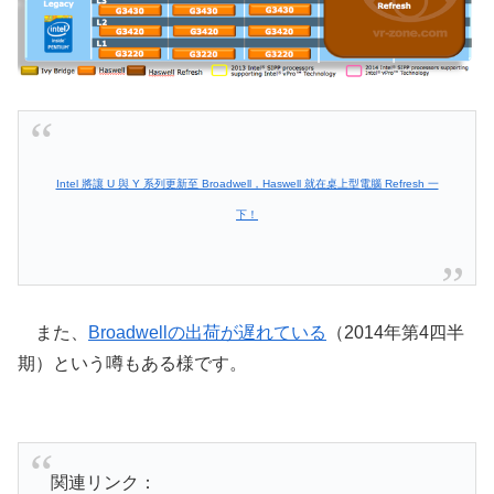
Intel 將讓 U 與 Y 系列更新至 Broadwell，Haswell 就在桌上型電腦 Refresh 一
下！
また、
Broadwellの出荷が遅れている
（2014年第4四半
期）という噂もある様です。
関連リンク：