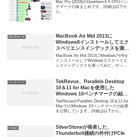
Mac Pro (2019)のGeekbench 5 CPUベン
チマークの仮まとめです。詳細は以下か
ら。
MacBook Air Mid 2013に
MacBook Air
Windows8インストールしてエク
スペリエンスインデックスを測っ
てみた
MacBook Air Mid 2013にWindows7や8を
インストールしてWindowsエクスペリエ
ンスインデックスを測ってみた、やっぱ
りSATAからPCIe FlashStorageに変更し
たのが効いているのかハードディスクス
コアはかなり高い。詳細は以下から。
TekRevue、Parallels Desktop
ベンチマーク
10＆11 for Macを使用した
Windows 10ベンチマークの結果
を公開。パフォーマンスは若干の
TekRevueがParallels Desktop 10＆11 for
改善で起動時間は3分の1に。
MacでのWindows 10ベンチマークの結果
を公開しています。詳細は以下から。
SilverStoneが発表した、
Gadget
Thunderbolt接続の外付けPCIe