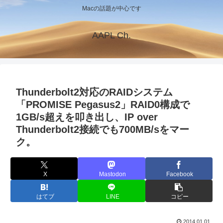
Macの話題が中心です
AAPL Ch.
Thunderbolt2対応のRAIDシステム
「PROMISE Pegasus2」RAID0構成で
1GB/s超えを叩き出し、IP over
Thunderbolt2接続でも700MB/sをマー
ク。
X
Mastodon
Facebook
はてブ
LINE
コピー
2014.01.01