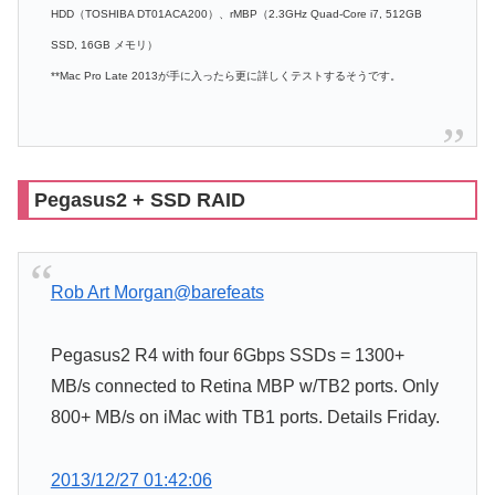
HDD（TOSHIBA DT01ACA200）、rMBP（2.3GHz Quad-Core i7, 512GB
SSD, 16GB メモリ）
**Mac Pro Late 2013が手に入ったら更に詳しくテストするそうです。
Pegasus2 + SSD RAID
Rob Art Morgan
@barefeats
Pegasus2 R4 with four 6Gbps SSDs = 1300+
MB/s connected to Retina MBP w/TB2 ports. Only
800+ MB/s on iMac with TB1 ports. Details Friday.
2013/12/27 01:42:06