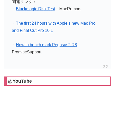
関連リンク：
・
Blackmagic Disk Test
– MacRumors
・
The first 24 hours with Apple’s new Mac Pro
and Final Cut Pro 10.1
・
How to bench mark Pegasus2 R8
–
PromiseSupport
@YouTube