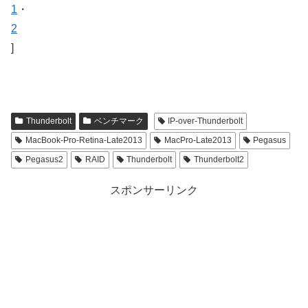
1
・
2
]
Thunderbolt
ベンチマーク
IP-over-Thunderbolt
MacBook-Pro-Retina-Late2013
MacPro-Late2013
Pegasus
Pegasus2
RAID
Thunderbolt
Thunderbolt2
スポンサーリンク