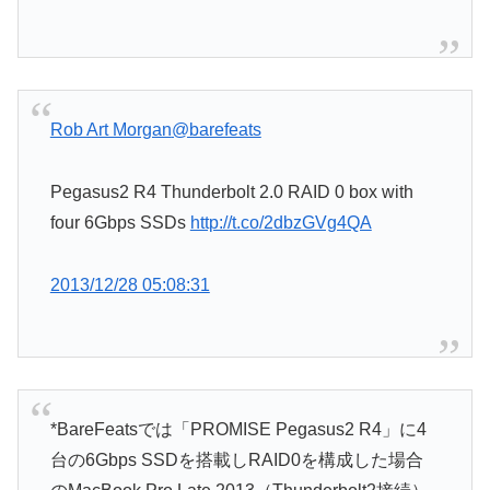
Rob Art Morgan
@barefeats
Pegasus2 R4 Thunderbolt 2.0 RAID 0 box with
four 6Gbps SSDs
http://t.co/2dbzGVg4QA
2013/12/28 05:08:31
*BareFeatsでは「PROMISE Pegasus2 R4」に4
台の6Gbps SSDを搭載しRAID0を構成した場合