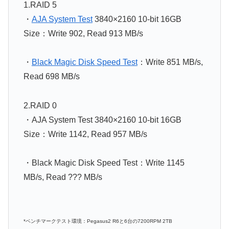
1.RAID 5
・
AJA System Test
3840×2160 10-bit 16GB
Size：Write 902, Read 913 MB/s
・
Black Magic Disk Speed Test
：Write 851 MB/s,
Read 698 MB/s
2.RAID 0
・AJA System Test 3840×2160 10-bit 16GB
Size：Write 1142, Read 957 MB/s
・Black Magic Disk Speed Test：Write 1145
MB/s, Read ??? MB/s
*ベンチマークテスト環境：Pegasus2 R6と6台の7200RPM 2TB