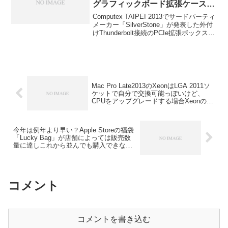
グラフィックボード拡張ケース
T004が面白そう
Computex TAIPEI 2013でサードパーティ
メーカー「SilverStone」が発表した外付
けThunderbolt接続のPCIe拡張ボックス
「T004」はSFX電源ユニットとグラフィ
ックボードを2枚入れ、Thunderbolt接続
で外付けグラフィックユニットとして使
用出来る製品です。詳細は以下から。
Mac Pro Late2013のXeonはLGA 2011ソ
ケットで自分で交換可能っぽいけど、
CPUをアップグレードする場合Xeonの
Boxを購入するのとAppleStoreでCTOす
るのどっちがいい？
今年は例年より早い？Apple Storeの福袋
「Lucky Bag」が店舗によっては販売数
量に達しこれから並んでも購入できな
い？
コメント
コメントを書き込む