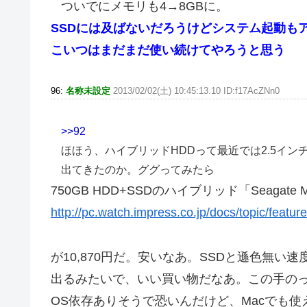
ついでにメモリも4→8GBに。
SSDには及ばないだろうけどシステム起動も
こいつはまだまだ使い続けてやろうと思う
96:
名称未設定
2013/02/02(土) 10:45:13.10 ID:f17AcZNn0
>>92
ほほう、ハイブリッドHDDって最近では2.5イン
出てきたのか。ググってみたら
750GB HDD+SSDのハイブリッド「Seagate 
http://pc.watch.impress.co.jp/docs/topic/feat
が10,870円だ。安いなあ。SSDと遜色無い速
出るみたいで、いい買い物だなあ。この手の
OS依存ありそうで恐いんだけど、Macでも使