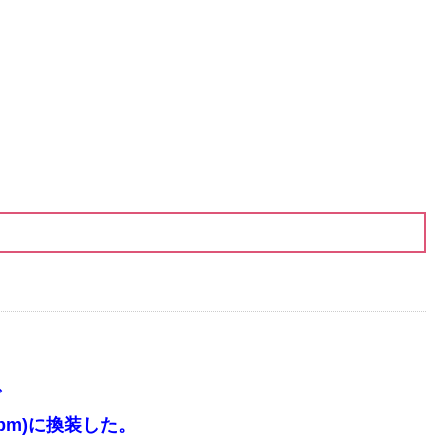
で
0rpm)に換装した。