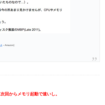
14
– Amazon]
は次回からメモリ起動で速いし。