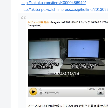
http://kakaku.com/item/K0000486949/
http://akiba-pc.watch.impress.co.jp/hotline/20130