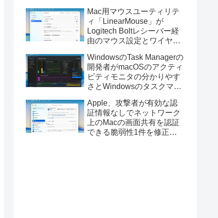
Golden GateのUSBインス
Mac用マウスユーティリテ
トーラの作成に対応。
ィ「LinearMouse」が
Logitech Boltレシーバー経
由のマウス設定とワイヤレ
ス版のELECOM HUGEトラ
WindowsのTask Managerの
ックボールに対応。
開発者がmacOSのアクティ
ビティモニタの分かりやす
さとWindowsのタスクマネ
ージャの詳細さを合わせた
Apple、攻撃者が有効な認
Mac用システムモニタアプ
証情報なしでネットワーク
リ「Task Manager TMOG」
上のMacの画面共有を認証
のBeta版を公開。
できる脆弱性1件を修正し
た「macOS Tahoe 26.6.1」
や「macOS Sequoia
15.7.9/Sonoma 14.8.9」を
リリース。