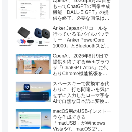
OpenAI、2026年8月30日を
もってChatGPTの画像生成
機能「DALL·E GPT」の提
供を終了。必要な画像は期
限までにダウンロードを。
Anker Japanがリコールを
行っているモバイルバッテ
リー「Anker PowerCore
10000」とBluetoothスピー
カー「PowerConf S3」で周
OpenAI、2026年8月9日で
辺を焼損する火災が6月に3
提供を終了するWebブラウ
件発生していたそうなので
ザ「ChatGPT Atlas」に代
注意を。
わりChrome機能拡張をア
ップデートし、YouTube動
スペースキーで変換する代
画の質問やAsk ChatGPT機
わりに、打ち間違いを気に
能を追加。
せずに入力したローマ字を
AIで自然な日本語に変換し
てくれるMac用の日本語入
macOS用のUSBインストー
力アプリ「Nospace」がリ
ラを作成できる
リース。
「macUSB」がWindows
Vistaや7、macOS 27