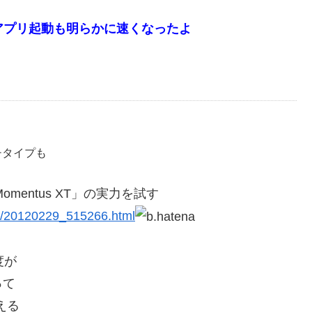
アプリ起動も明らかに速くなったよ
チタイプも
Momentus XT」の実力を試す
ure/20120229_515266.html
度が
って
える