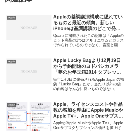
Appleの基調講演構成に隠れてい
Apple
るものと最近の傾向。新しい
iPhoneは基調講演のどこで発表
されるのか？
Quartzに掲載されたこの記事は「Appleの
ヒット商品の1つはアルミニウムとガラス
で作られているのではなく、言葉と画像
（光景）で作られている。それはAppleが
年に数回行われる基調講演で、何百万と
いう大勢の人々に他の商品を発表するこ
Apple Lucky Bagより12月19日
Apple
とが出来る。」という書き出しから始
から予約開始のヨドバシカメラ
り、Appleの基調講演についてデータを取
「夢のお年玉箱2014 タブレット
り分析しています。詳細は以下から。
パソコンの夢 iOS」の方が気にな
毎年1月3日に発売されるApple Japanの福
る？
袋「Lucky Bag」だが、当たり以外の袋
の内容はそんなに良いものではない。そ
んな中、中身に定評のあるヨドバシカメ
ラの福袋「2014年 夢のお年玉箱」が明日
から予約開始になるが、この中に「タブ
Apple、ライセンスコストや作品
Apple
レットパソコンの夢 iOS」という福袋が
数の増加を理由にApple Musicや
あり話題をよんでいる。詳細は以下か
Apple TV+、Apple Oneサブスク
ら。
リプションの価格を値上げ。
AppleがApple MusicやApple TV+、Apple
Oneサブスクリプションの価格を値上げ