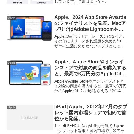
しています。詳細は以下から。
Apple、2024 App Store Awards
Apple
のファイナリストを発表。Macア
プリではAdobe Lightroomや
OmniFocus 4、フロストパンク
Appleは毎年ホリデーシーズンになると、
2、Strayなどが選出。
その年にリリースされ話題を集めた/ユー
ザーの生活に欠かせないアプリとなった
Mac、iPhone、iPad、Apple Watch、
Apple TVアプリとゲームアプリを「今年
のベストアプリ (App Store Awards)」と
Apple、Apple Storeやオンライ
Apple
して発表しますが、現地時間2024年11月
ンストアで対象の商品を購入する
25日、そのベストアプリの候補となるフ
と、最高で3万円分のApple Gift
ァイナリスト45アプリをAppleが発表して
Cardがもらえる「2024年 Apple
います。
AppleがApple Storeやオンラインストア
の初売り」を開催。
で対象の商品を購入すると、最高で3万円
分のApple Gift Cardがもらえる「2024年
Appleの初売り」を開催しています。詳細
は以下から。
[iPad] Apple、2012年12月のタブ
Apple
レット国内市場シェアで初めて首
位から陥落。
1 ： ◆PENGUINqqM ＠お元気で！φ ★
タブレット端末の国内市場で、米アッ