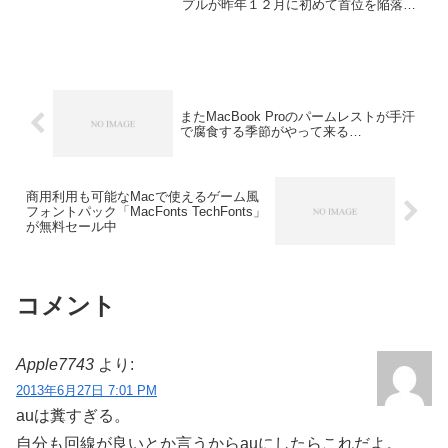
プルが昨年１２月に初めて首位を陥落し
た。調査会社ＢＣＮが１６日発表した。
米グーグルの基本ソフト（ＯＳ）を搭載
した「ネクサス７」を９月に発売した台
湾エイス...
またMacBook Proのパームレストが手汗
で腐食する季節がやって来る…
商用利用も可能なMacで使えるゲーム風
フォントパック「MacFonts TechFonts」
が無料セール中
コメント
Apple7743
より:
2013年6月27日 7:01 PM
auは糞すぎる。
自分も回線が良いとか言うからauにしたらこれだよ。