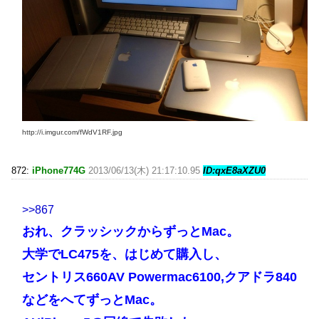
http://i.imgur.com/fWdV1RF.jpg
872:
iPhone774G
2013/06/13(木) 21:17:10.95
ID:qxE8aXZU0
>>867
おれ、クラッシックからずっとMac。
大学でLC475を、はじめて購入し、
セントリス660AV Powermac6100,クアドラ840
などをへてずっとMac。