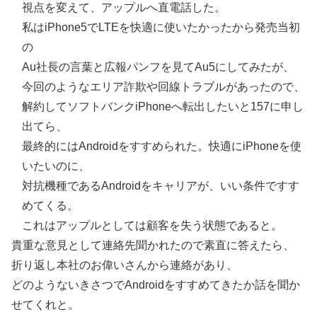
視点を変えて、アップルへ直電話した。
私はiPhone5でLTEを快適に使いたかったから発売当初
の
Au社長の言葉と広報パンフを見てAu5にしてみたが、
今回のようなエリア詐欺や回線トラブルがあったので、
解約してソフトバンクiPhoneへ転出したいと157に申し
出てら、
最終的にはAndroidをすすめられた。快適にiPhoneを使
いたいのに、
対抗機種であるAndroidをキャリアが、いい条件ですす
めてくる。
これはアップルとしては顧客を失う状態であると。
貴重な意見として連絡先聞かれたので素直に答えたら、
折り返し本社のお偉いさんから連絡があり、
どのようないきさつでAndroidをすすめてきたか話を聞か
せてくれと。