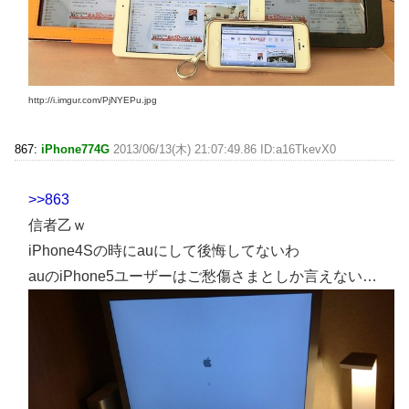
http://i.imgur.com/PjNYEPu.jpg
867:
iPhone774G
2013/06/13(木) 21:07:49.86 ID:a16TkevX0
>>863
信者乙ｗ
iPhone4Sの時にauにして後悔してないわ
auのiPhone5ユーザーはご愁傷さまとしか言えない…