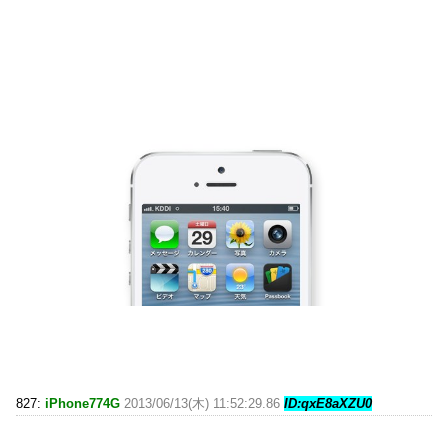
827:
iPhone774G
2013/06/13(木) 11:52:29.86
ID:qxE8aXZU0