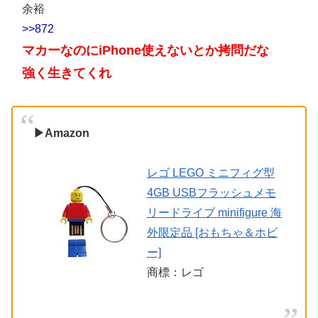
余裕
>>872
マカーなのにiPhone使えないとか拷問だな
強く生きてくれ
▶Amazon
レゴ LEGO ミニフィグ型
4GB USBフラッシュメモ
リードライブ minifigure 海
外限定品 [おもちゃ＆ホビ
ー]
商標：レゴ