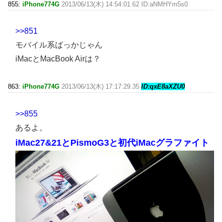
855:
iPhone774G
2013/06/13(木) 14:54:01.62 ID:aNMHYm5s0
>>851
モバイル系ばっかじゃん
iMacとMacBook Airは？
863:
iPhone774G
2013/06/13(木) 17:17:29.35
ID:qxE8aXZU0
>>855
あるよ。
iMac27&21とPismoG3と初代iMacグラファイト