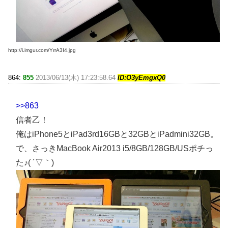
http://i.imgur.com/YrrA3I4.jpg
864:
855
2013/06/13(木) 17:23:58.64
ID:O3yEmgxQ0
>>863
信者乙！
俺はiPhone5とiPad3rd16GBと32GBとiPadmini32GB。
で、さっきMacBook Air2013 i5/8GB/128GB/USポチっ
た♪( ´▽｀)