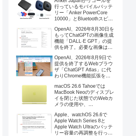
Anker Japanがリコールを
行っているモバイルバッテ
リー「Anker PowerCore
10000」とBluetoothスピー
カー「PowerConf S3」で周
OpenAI、2026年8月30日を
辺を焼損する火災が6月に3
もってChatGPTの画像生成
件発生していたそうなので
機能「DALL·E GPT」の提
注意を。
供を終了。必要な画像は期
限までにダウンロードを。
OpenAI、2026年8月9日で
提供を終了するWebブラウ
ザ「ChatGPT Atlas」に代
わりChrome機能拡張をア
ップデートし、YouTube動
macOS 26.6 Tahoeでは
画の質問やAsk ChatGPT機
MacBook Neoのディスプレ
能を追加。
イを閉じた状態でのWebカ
メラの使用や、
Finder/Apple Configuratorを
Apple、watchOS 26.6で
利用しMacBook Neoを復元
Apple Watch Series 8と
する際の安定性が向上。
Apple Watch Ultraのバッテ
リー容量の再調整を行った