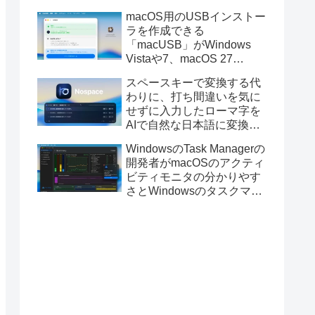
と発表。
macOS用のUSBインストー
ラを作成できる
「macUSB」がWindows
Vistaや7、macOS 27
Golden GateのUSBインス
スペースキーで変換する代
トーラの作成に対応。
わりに、打ち間違いを気に
せずに入力したローマ字を
AIで自然な日本語に変換し
てくれるMac用の日本語入
WindowsのTask Managerの
力アプリ「Nospace」がリ
開発者がmacOSのアクティ
リース。
ビティモニタの分かりやす
さとWindowsのタスクマネ
ージャの詳細さを合わせた
Mac用システムモニタアプ
リ「Task Manager TMOG」
のBeta版を公開。