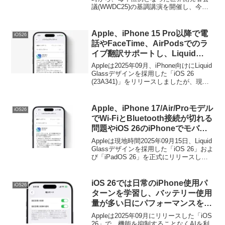
議(WWDC25)の基調講演を開催し、今年
の年末にリリースを予定しているiOS 26
やiPadOS 26へアップグレードできる
iPhoneやiPadデバイスのリストをユーザ
Apple、iPhone 15 Pro以降で電
iOS26
ー向けに発表しています。
話やFaceTime、AirPodsでのラ
イブ翻訳サポートし、Liquid
Glassの不透明度を上げる設定を
Appleは2025年09月、iPhone向けにLiquid
追加した「iOS 26.1」を正式にリ
Glassデザインを採用した「iOS 26
(23A341)」をリリースしましたが、現地
リース。
時間2025年11月03日付けで、iOS 26の初
のマイナーアップデートとなる「iOS
26.1 (23B85)」がリリースされています。
Apple、iPhone 17/Air/Proモデル
iOS26
でWi-FiとBluetooth接続が切れる
問題やiOS 26のiPhoneでモバイ
ル通信ネットワークに接続できな
Appleは現地時間2025年09月15日、Liquid
い問題を修正した「iOS/iPadOS
Glassデザインを採用した「iOS 26」およ
び「iPadOS 26」を正式にリリースしま
26.0.1」をリリース。
したが、09月29日付けで、この
iOS/iPadOS 26のHotfixとなる「iOS
26.0.1/iPadOS 26.0.1」をリリースしてい
iOS 26では日常のiPhone使用パ
iOS26
ます。
ターンを学習し、バッテリー使用
量が多い日にパフォーマンスを制
御してバッテリー駆動時間を延ば
Appleは2025年09月にリリースした「iOS
す「適応型電力制御」がiPhone
26」で、機能を抑制することなくAIを利