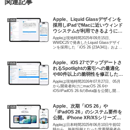
関連記事
Apple、Liquid Glassデザインを
iOS26
採用しiPadでMacに近いウィンド
ウシステムが利用できるようにな
った「iOS/iPadOS 26」を正式に
Appleは現地時間2025年09月15日、
リリース。
WWDC25で発表したLiquid Glassデザイ
ンを採用した「iOS 26 (23A341)」および
「iPadOS 26 (23A341)」を正式にリリー
スしています。
Apple、iOS 27でアップデートさ
iOS26
れるSpotlightの索引への最適化
や80件以上の脆弱性を修正した
「iOS/iPadOS 26.6」を正式にリ
Appleは現地時間2026年07月27日、05月
リース。
から開発者向けにmacOS 26.6や
iOS/iPadOS 26.6のBeta版を公開し開発
を続けてきましたが、そのiOS/iPadOS
26シリーズの最新バージョンとなる
「iOS/iPadOS 26.6 (23G71)」アップデー
Apple、次期「iOS 26」や
iOS26
トをiPhoneやiPad向けにリリースしてい
「iPadOS 26」のシステム要件を
ます。
公開。iPhone XR/XSシリーズと
iPad (第7世代)が非サポートに。
Appleは日本時間2025年06月10日午前02
時から、毎年恒例となった世界開発者会