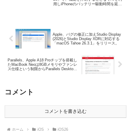
用しiPhoneのバッテリー駆動時間を延ば
15 Pro以降で利用可能になってお
す「適応型電力制御 (Adaptive Power)」
り、iPhone Air/17シリーズでは
機能が追加されています。
デフォルトに。
Apple、バグの修正に加えStudio Display
(2026)とStudio Display XDRに対応する
「macOS Tahoe 26.3.1」をリリース。
Parallels、Apple A18 Proチップを搭載し
たMacBook Neoは8GBメモリやファンレ
ス仕様という制限からParallels Desktop
によるWindows仮想マシンの構築には向
かず、今後検証が必要だと発表。
コメント
コメントを書き込む
ホーム
iOS
iOS26