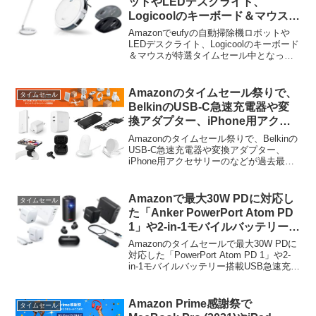
ットやLEDデスクライト、
Logicoolのキーボード＆マウスが
特選タイムセール中。
Amazonでeufyの自動掃除機ロボットや
LEDデスクライト、Logicoolのキーボード
＆マウスが特選タイムセール中となって
います。詳細は以下から。 2017年01月
29日のセールに続き30日もAnkerの家電
ブランド「eufy」の「e...
Amazonのタイムセール祭りで、
タイムセール
BelkinのUSB-C急速充電器や変
換アダプター、iPhone用アクセ
サリーのなどが過去最安価格で販
Amazonのタイムセール祭りで、Belkinの
売中。
USB-C急速充電器や変換アダプター、
iPhone用アクセサリーのなどが過去最安
価格で販売中となっています。詳細は以
下から。
Amazonで最大30W PDに対応し
タイムセール
た「Anker PowerPort Atom PD
1」や2-in-1モバイルバッテリー搭
載USB急速充電器「PowerCore
Amazonのタイムセールで最大30W PDに
Fusion 5000」などがタイムセー
対応した「PowerPort Atom PD 1」や2-
in-1モバイルバッテリー搭載USB急速充電
ル中。
器「PowerCore Fusion 5000」などが特別
価格で販売中です。詳細は以下から。
Amazon Prime感謝祭で
タイムセール