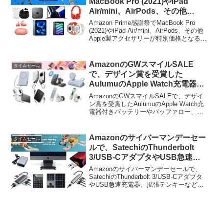
MacBook Pro (2021)やiPad
Air/mini、AirPods、その他
Apple製アクセサリーが特別価格
Amazon Prime感謝祭でMacBook Pro
となる「Apple製品がお買い得セ
(2021)やiPad Air/mini、AirPods、その他
Apple製アクセサリーが特別価格となる
ール」が開催。
「Apple製品がお買い得セール」が開催さ
れています。詳細は以下から。
AmazonのGWスマイルSALE
タイムセール
で、デザイン賞を受賞した
AulumuのApple Watch充電器付
きバッテリーやバッファロー、
AmazonのGWスマイルSALEで、デザイ
CIOの半固体モバイルバッテリ
ン賞を受賞したAulumuのApple Watch充
電器付きバッテリーやバッファロー、
ー、Qi2 25Wに対応したBelkinや
CIOの半固体モバイルバッテリー、Qi2
ESRのワイヤレス充電器がタイム
25Wに対応したBelkinやESRのワイヤレ
セール中。
ス充電器がタイムセール...
Amazonのサイバーマンデーセー
タイムセール
ルで、SatechiのThunderbolt
3/USB-CアダプタやUSB急速充
電器、拡張テンキーなどが特別価
Amazonのサイバーマンデーセールで、
格で販売中。
SatechiのThunderbolt 3/USB-Cアダプタ
やUSB急速充電器、拡張テンキーなどが
特別価格で販売されています。詳細は以
下から。