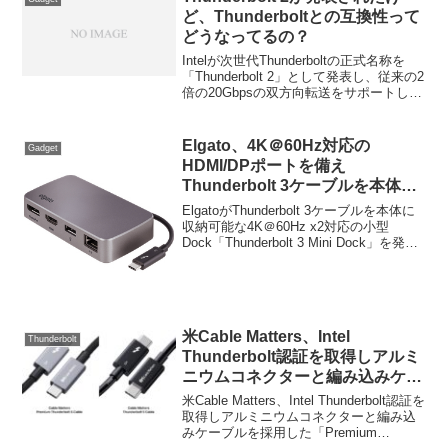
ど、Thunderboltとの互換性って
どうなってるの？
Intelが次世代Thunderboltの正式名称を
「Thunderbolt 2」として発表し、従来の2
倍の20Gbpsの双方向転送をサポートして
いるらしいけど、これって現行の
Thunderboltとの互換性ってどうなってる
の？Thunderbolt 2用のケーブルが必要な
Elgato、4K＠60Hz対応の
Gadget
の？詳細は以下から。
HDMI/DPポートを備え
Thunderbolt 3ケーブルを本体に
収納可能なドック「Thunderbolt
ElgatoがThunderbolt 3ケーブルを本体に
3 Mini Dock」を発売。
収納可能な4K＠60Hz x2対応の小型
Dock「Thunderbolt 3 Mini Dock」を発売
しています。詳細は以下から。
米Cable Matters、Intel
Thunderbolt
Thunderbolt認証を取得しアルミ
ニウムコネクターと編み込みケー
ブルを採用した「Premium
米Cable Matters、Intel Thunderbolt認証を
Thunderbolt 5 Cable」を発売。
取得しアルミニウムコネクターと編み込
みケーブルを採用した「Premium