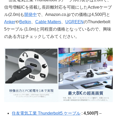
信号増幅ICを搭載し長距離対応を可能にしたActiveケーブ
ル(2.0m)も
開発中
で、Amazon.co.jpでの価格は4,500円と
Anker
や
Belkin
、
Cable Matters
、
UGREEN
のThunderbolt
5ケーブル (1.0m)と同程度の価格となっているので、興味
のある方はチェックしてみてください。
住友電気工業 Thunderbolt5 ケーブル
:
4,500円
–