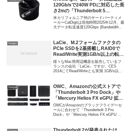
120Gb/sで240W PDに対応した長
さ2mの「Thunderbolt 5
(USB‑C) Pro Active Braided
米カリフォルニア州のサードパーティメ
Cable」を発売。
ーカーCalDigitは現地時間2025年12月、最
大データ転送速度120Gbps (Bandwidth
Boost時)で、240W Power Deliveryに対応
するThunderbolt 5ケーブル「CalDigit
Thunderbolt 5 Pro Cable」を発売しまし
LaCie、M.2フォームファクタの
Gadget
たが、この時発表されていた長さ2mの
PCIe SSDを2基搭載しRAID0で
Thunderbolt 5ケーブル「Thunderbolt 5
Read/Write実測1GB/s以上の転送
Pro Active Braided Cable」の販売が開始
速度を実現したストレージ
されたそうです。
様々なMac用周辺機器を販売しているフ
「Little Big Disk
ランスの会社「LaCie」ですが、CES
2014にてRead/Writeとも実測 1GB/s以上
Thunderbolt2」を発表。
の転送速度を達成したThunderbolt2接続
のストレージシステム「LaCie Little Big
Disk Thunderbolt2」を発表したそうで
OWC、Amazonの公式ストアで
Gadget
す。詳細は以下から。
「Thunderbolt 3 Pro Dock」や
「Mercury Helios FX eGPU 拡張
ボックス」などを10%OFFで販売
OWCがAmazonのブラックフライデーセ
するブラックフライデーセールを
ールに合わせて「Thunderbolt 3 Pro
Dock」や「Mercury Helios FX eGPU 拡
開催。
張ボックス」などを10%OFFで販売して
います。詳細は以下から。
Thunderbolt 2が発表されたけ
Gadget